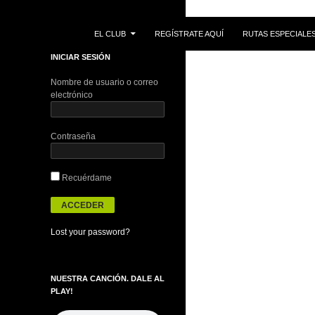
IR AL CONTENIDO
Buscar
EL CLUB
REGÍSTRATE AQUÍ
RUTAS ESPECIALE
INICIAR SESIÓN
Nombre de usuario o correo
electrónico
Contraseña
Recuérdame
Lost your password?
NUESTRA CANCIÓN. DALE AL
PLAY!