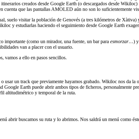
r itinerarios creados desde Google Earth (o descargados desde Wikiloc) 
 en cuenta que las pantallas AMOLED aún no son lo suficientemente visi
, suelo visitar la población de Genovés (a tres kilómetros de Xàtiva)
kiloc y estudiarlas haciendo el seguimiento desde Google Earth exagera
co importante (como un mirador, una fuente, un bar para
esmorzar
…) y 
ibilidades van a placer con el usuario.
, vamos a ello en pasos sencillos.
o usar un track que previamente hayamos grabado. Wikiloc nos da la 
d Google Earth puede abrir ambos tipos de ficheros, personalmente pr
 altitudimétrico y temporal de la ruta.
menú abrir buscamos su ruta y lo abrimos. Nos saldrá un menú como ést