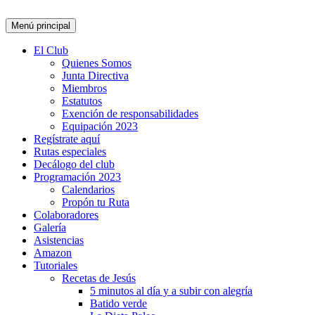
Buscar
Ir
Menú principal
al
contenido
El Club
Quienes Somos
Junta Directiva
Miembros
Estatutos
Exención de responsabilidades
Equipación 2023
Regístrate aquí
Rutas especiales
Decálogo del club
Programación 2023
Calendarios
Propón tu Ruta
Colaboradores
Galería
Asistencias
Amazon
Tutoriales
Recetas de Jesús
5 minutos al día y a subir con alegría
Batido verde