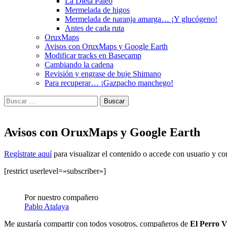
La Dieta Paleo
Mermelada de higos
Mermelada de naranja amarga… ¡Y glucógeno!
Antes de cada ruta
OruxMaps
Avisos con OruxMaps y Google Earth
Modificar tracks en Basecamp
Cambiando la cadena
Revisión y engrase de buje Shimano
Para recuperar… ¡Gazpacho manchego!
Buscar:
Avisos con OruxMaps y Google Earth
Regístrate aquí
para visualizar el contenido o accede con usuario y con
[restrict userlevel=»subscriber»]
Por nuestro compañero
Pablo Atalaya
Me gustaría compartir con todos vosotros, compañeros de
El Perro 