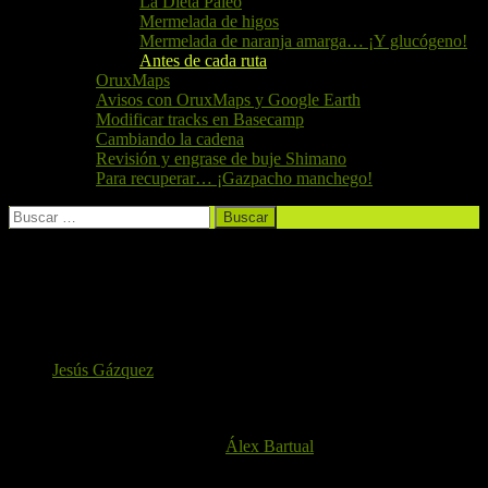
La Dieta Paleo
Mermelada de higos
Mermelada de naranja amarga… ¡Y glucógeno!
Antes de cada ruta
OruxMaps
Avisos con OruxMaps y Google Earth
Modificar tracks en Basecamp
Cambiando la cadena
Revisión y engrase de buje Shimano
Para recuperar… ¡Gazpacho manchego!
Buscar:
Antes de cada ruta
Por nuestro compañero
Jesús Gázquez
Esta es la primera entrega de la sección dedicada a los
secretos
de
nuestro compañero. En esta ocasión, Jesús le explica detalladamente
a otro de nuestros compañeros,
Álex Bartual
, en qué consiste su
desayuno. ¿Quién se atreve a probarlo?