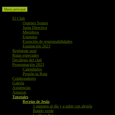
Buscar
Ir
Menú principal
al
contenido
El Club
Quienes Somos
Junta Directiva
Miembros
Estatutos
Exención de responsabilidades
Equipación 2023
Regístrate aquí
Rutas especiales
Decálogo del club
Programación 2023
Calendarios
Propón tu Ruta
Colaboradores
Galería
Asistencias
Amazon
Tutoriales
Recetas de Jesús
5 minutos al día y a subir con alegría
Batido verde