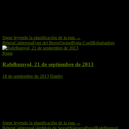
Para el próximo sábado, nuestra «comisión rutera» ha planificado una 
Iniciaremos el recorrido en
Bétera
y rodaremos en dirección
Porta Co
y en función de la hora decidiremos sobre la marcha. Después del asc
Ruta de dificultad baja-media, de aproximadamente 60 kilómetros de r
Sigue leyendo la planificación de la ruta
→
Bétera
Calderona
Font del Berro
Oronet
Porta Coeli
Rebalsadors
Rutas
Rafelbunyol, 21 de septiembre de 2013


18 de septiembre de 2013
Datsby
Compartir:
¡
El Perro Verde BTT
vuelve a
La Calderona
! Por primera vez esta 
La ruta dará comienzo en la estación de Rafelbunyol. Desde allí subi
Segart
; después bajaremos a
Náquera
enlazando la ruta del
Pí del Sal
La ruta finalizará en
Bétera
, hasta donde pedalearemos para tomar el t
Sigue leyendo la planificación de la ruta
→
Bétera
Calderona
Gilet
Mola de Segart
Náquera
Puzol
Rafelbunyol