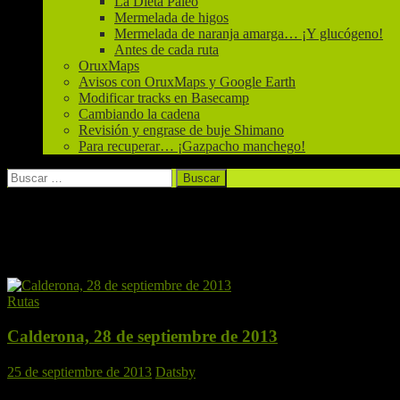
La Dieta Paleo
Mermelada de higos
Mermelada de naranja amarga… ¡Y glucógeno!
Antes de cada ruta
OruxMaps
Avisos con OruxMaps y Google Earth
Modificar tracks en Basecamp
Cambiando la cadena
Revisión y engrase de buje Shimano
Para recuperar… ¡Gazpacho manchego!
Buscar:
Archivo de la categoría: Rutas
Descripción de las rutas a realizar próximamente
Rutas
Calderona, 28 de septiembre de 2013


25 de septiembre de 2013
Datsby
Compartir: