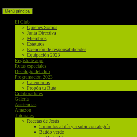
Buscar
Ir
Menú principal
al
contenido
El Club
Quienes Somos
Junta Directiva
Miembros
Estatutos
Exención de responsabilidades
Equipación 2023
Regístrate aquí
Rutas especiales
Decálogo del club
Programación 2023
Calendarios
Propón tu Ruta
Colaboradores
Galería
Asistencias
Amazon
Tutoriales
Recetas de Jesús
5 minutos al día y a subir con alegría
Batido verde