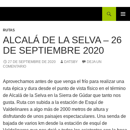
Buscar
IR
MENÚ
AL
PRINCI
RUTAS
CONTENIDO
ALCALÁ DE LA SELVA – 26
DE SEPTIEMBRE 2020
27 DE SEPTIEMBRE DE 2020
DATSBY
DEJA UN
COMENTARIO
Aprovechamos antes de que venga el frío para realizar una
ruta épica y dura desde el punto de vista físico en el término
de Alcalá de la Selva en la Sierra de Gúdar que tanto nos
gusta. Ruta con subida a la estación de Esquí de
Valdelinares a algo más de 2000 metros de altura y
disfrutando de unos paisajes espectaculares. Una senda de
bajada de varios km desde la estación de esquí de