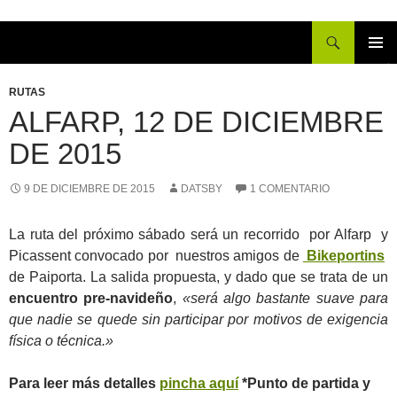
Buscar
IR
MENÚ
AL
PRINCI
RUTAS
CONTENIDO
ALFARP, 12 DE DICIEMBRE
DE 2015
9 DE DICIEMBRE DE 2015
DATSBY
1 COMENTARIO
La ruta del próximo sábado será un recorrido por Alfarp y
Picassent convocado por nuestros amigos de
Bikeportins
de Paiporta. La salida propuesta, y dado que se trata de un
encuentro pre-navideño
,
«será algo bastante suave para
que nadie se quede sin participar por motivos de exigencia
física o técnica.»
Para leer más detalles
pincha aquí
*Punto de partida y