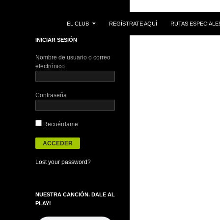
IR AL CONTENIDO
Buscar
EL CLUB
REGÍSTRATE AQUÍ
RUTAS ESPECIALE
INICIAR SESIÓN
Nombre de usuario o correo
electrónico
Contraseña
Recuérdame
Lost your password?
NUESTRA CANCIÓN. DALE AL
PLAY!