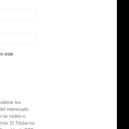
en este
derar los
el interesado.
 se ceden o
cio. El Titular ha