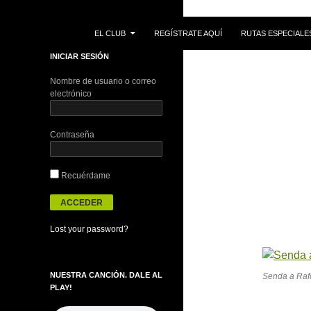
IR AL CONTENIDO
Buscar
EL CLUB
REGÍSTRATE AQUÍ
RUTAS ESPECIALE
INICIAR SESIÓN
Nombre de usuario o correo
electrónico
Contraseña
Recuérdame
Lost your password?
NUESTRA CANCIÓN. DALE AL
Senda a Raf
PLAY!