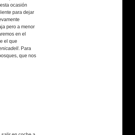
esta ocasión
ente para dejar
uevamente
aja pero a menor
raremos en el
e el que
enicadell
. Para
e bosques, que nos
 salir en coche a