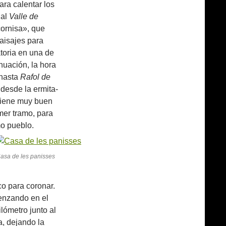
ra calentar los
 al
Valle de
cornisa», que
aisajes para
atoria en una de
nuación, la hora
 hasta
Rafol de
 desde la ermita-
 tiene muy buen
mer tramo, para
o pueblo.
asa de les panisses
co para coronar.
enzando en el
ilómetro junto al
da, dejando la