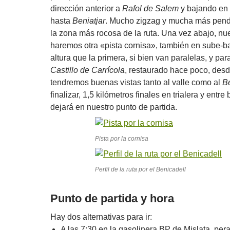
dirección anterior a
Rafol de Salem
y bajando en 
hasta
Beniatjar
. Mucho zigzag y mucha más pendi
la zona más rocosa de la ruta. Una vez abajo, n
haremos otra «pista cornisa», también en sube-b
altura que la primera, si bien van paralelas, y pa
Castillo de Carrícola
, restaurado hace poco, desd
tendremos buenas vistas tanto al valle como al
B
finalizar, 1,5 kilómetros finales en trialera y entr
dejará en nuestro punto de partida.
Pista por la cornisa
Perfil de la ruta por el Benicadell
Punto de partida y hora
Hay dos alternativas para ir:
A las 7:30 en la gasolinera BP de Mislata, pera