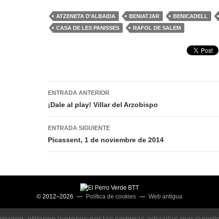
ATZENETA D'ALBAIDA
BENIATJAR
BENICADELL
CASA DE LES PANISSES
RAFOL DE SALEM
Navegación
ENTRADA ANTERIOR
de
¡Dale al play! Villar del Arzobispo
entradas
ENTRADA SIGUIENTE
Picassent, 1 de noviembre de 2014
© 2012–2026 —
Política de cookies
—
Web antigua
Amazon, obtengo ingresos por las compras adscritas que cumplen