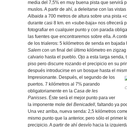
media del 7,5% en muy buena pista que servirá pa
muslos. A partir de ahí, a deleitarse con las vistas
Albaida
a 700 metros de altura sobre una pista «
durante casi 8 km. en «sube-baja» nos ofrecerá p
fotografiar en cualquier punto y con parada oblig
las fuentes que encontraremos sobre ella. A conti
de los trialeros: 5 kilómetros de senda en bajada
Salem
con un final del último kilómetro en zigzag
calvario hasta el pueblo. Ojo a esta larga senda,
piso pero discurre rozando el precipicio en su pri
después introducirse en un bosque hasta el mism
Impresionante.
Después, el segundo de los
puertos. 7 kilómetros al 7% parando
C
obligatoriamente en la
Casa de les
Panisses
. Éste será el mejor punto para ver
la imponente mole del
Benicadell
, faltando ya po
Una vez arriba, nueva senda: 2,5 kilómetros com
mismo punto que la anterior, pero sólo el primer k
precipicio. A partir de ahí desvío hacia la izquier