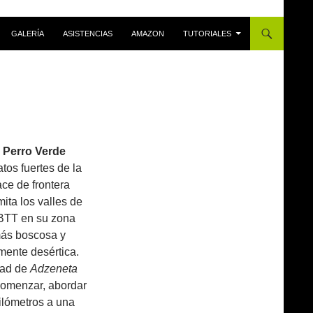
GALERÍA
ASISTENCIAS
AMAZON
TUTORIALES
l Perro Verde
tos fuertes de la
ace de frontera
mita los valles de
s BTT en su zona
ás boscosa y
lmente desértica.
dad de
Adzeneta
omenzar, abordar
kilómetros a una