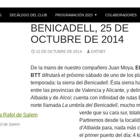
S
DECÁLOGO DEL CLUB
PROGRAMACIÓN 2023
COLABORADORES
RUTAS
BENICADELL, 25 DE
OCTUBRE DE 2014
22 DE OCTUBRE DE 2014
DATSBY
De la mano de nuestro compañero Juan Moya,
E
BTT
difrutará el próximo sábado de uno de los pla
temporada: la sierra del
Benicadell
. Ésta sierra h
entre las provincias de Valencia y Alicante, y deli
Albaida
y de
Alcoi
; cuenta con infinidad de ruta
norte llamada
La umbría del Benicadell
, mucho m
verde que su cara sur, tota
Partiremos desde la locali
ol de Salem
d’Albaida
para, nada más c
el primer puerto del día: 4 