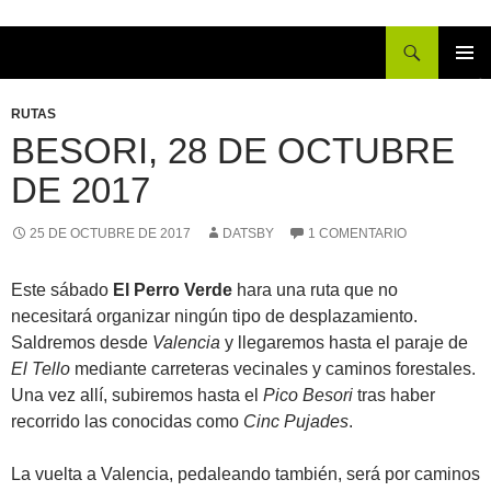
Buscar
IR
MENÚ
AL
PRINCI
RUTAS
CONTENIDO
BESORI, 28 DE OCTUBRE
DE 2017
25 DE OCTUBRE DE 2017
DATSBY
1 COMENTARIO
Este sábado
El Perro Verde
hara una ruta que no
necesitará organizar ningún tipo de desplazamiento.
Saldremos desde
Valencia
y llegaremos hasta el paraje de
El Tello
mediante carreteras vecinales y caminos forestales.
Una vez allí, subiremos hasta el
Pico Besori
tras haber
recorrido las conocidas como
Cinc Pujades
.
La vuelta a Valencia, pedaleando también, será por caminos