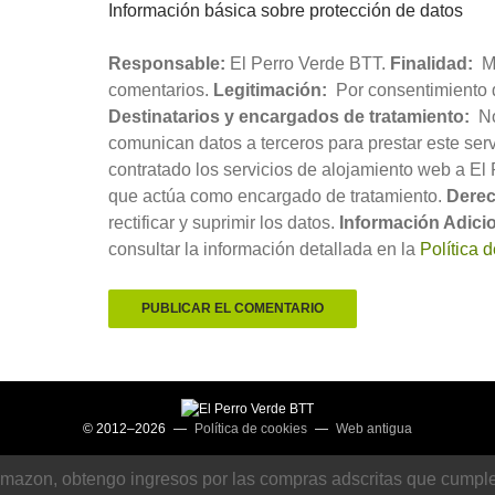
Información básica sobre protección de datos
Responsable:
El Perro Verde BTT.
Finalidad:
Mo
comentarios.
Legitimación:
Por consentimiento d
Destinatarios y encargados de tratamiento:
No
comunican datos a terceros para prestar este servi
contratado los servicios de alojamiento web a El
que actúa como encargado de tratamiento.
Derec
rectificar y suprimir los datos.
Información Adicio
consultar la información detallada en la
Política 
© 2012–2026 —
Política de cookies
—
Web antigua
Amazon, obtengo ingresos por las compras adscritas que cumplen