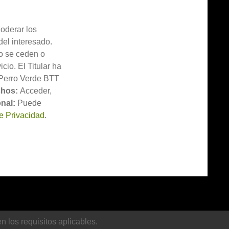
derar los
el interesado.
 se ceden o
cio. El Titular ha
 Perro Verde BTT
hos:
Acceder,
nal:
Puede
de Privacidad
.
 los requisitos aplicables.