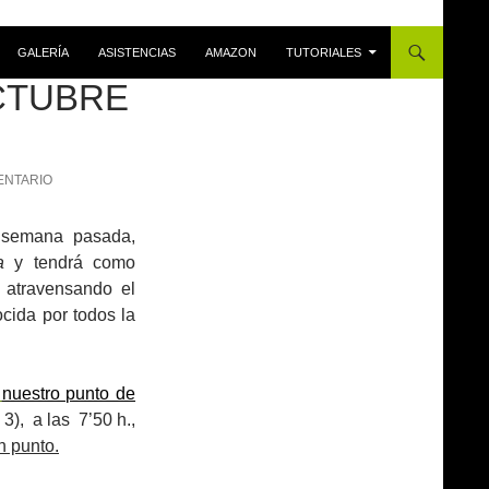
GALERÍA
ASISTENCIAS
AMAZON
TUTORIALES
OCTUBRE
ENTARIO
 semana pasada,
a
y tendrá como
o
atravensando el
ocida por todos la
nuestro punto de
3), a las 7’50 h.,
n punto.