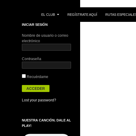
IR AL CONTENIDO
Buscar
EL CLUB
REGÍSTRATE AQUÍ
RUTAS ESPECIALE
INICIAR SESIÓN
Nombre de usuario o correo
electrónico
Contraseña
Recuérdame
Lost your password?
NUESTRA CANCIÓN. DALE AL
PLAY!