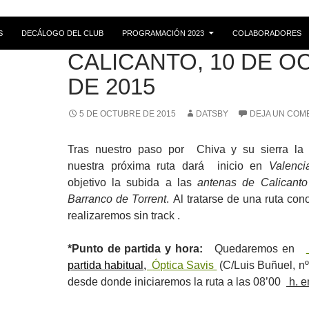
S
DECÁLOGO DEL CLUB
PROGRAMACIÓN 2023
COLABORADORES
RUTAS
CALICANTO, 10 DE 
DE 2015
5 DE OCTUBRE DE 2015
DATSBY
DEJA UN COM
Tras nuestro paso por Chiva y su sierra la
nuestra próxima ruta dará inicio en
Valenci
objetivo la subida a las
antenas de Calicant
Barranco de Torrent
. Al tratarse de una ruta con
realizaremos sin track .
*Punto de partida y hora:
Quedaremos en
partida habitual
,
Óptica Savis
(C/Luis Buñuel, nº 
desde donde iniciaremos la ruta a las 08’00
h. e