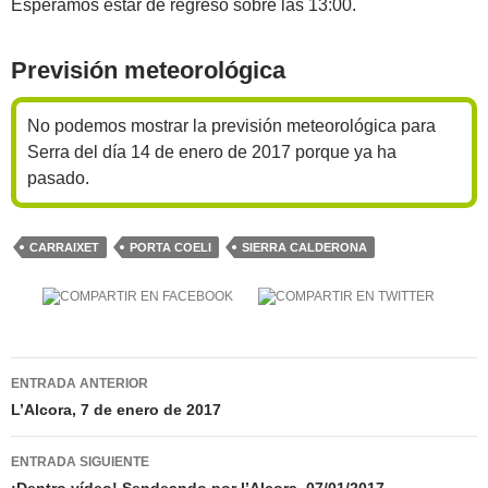
Esperamos estar de regreso sobre las 13:00.
Previsión meteorológica
No podemos mostrar la previsión meteorológica para
Serra del día 14 de enero de 2017 porque ya ha
pasado.
CARRAIXET
PORTA COELI
SIERRA CALDERONA
Navegación
ENTRADA ANTERIOR
de
L’Alcora, 7 de enero de 2017
entradas
ENTRADA SIGUIENTE
¡Dentro vídeo! Sendeando por l’Alcora, 07/01/2017