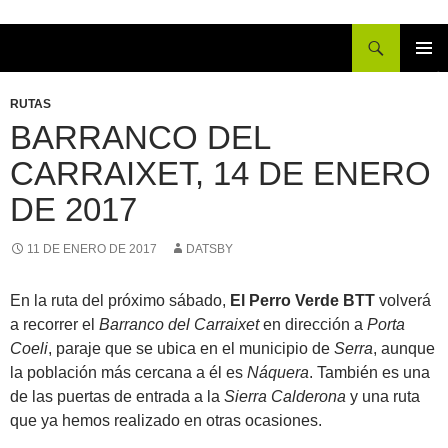
Buscar
IR
MENÚ
AL
PRINCI
RUTAS
CONTENIDO
BARRANCO DEL
CARRAIXET, 14 DE ENERO
DE 2017
11 DE ENERO DE 2017
DATSBY
En la ruta del próximo sábado,
El Perro Verde BTT
volverá
a recorrer el
Barranco del Carraixet
en dirección a
Porta
Coeli
, paraje que se ubica en el municipio de
Serra
, aunque
la población más cercana a él es
Náquera
. También es una
de las puertas de entrada a la
Sierra Calderona
y una ruta
que ya hemos realizado en otras ocasiones.