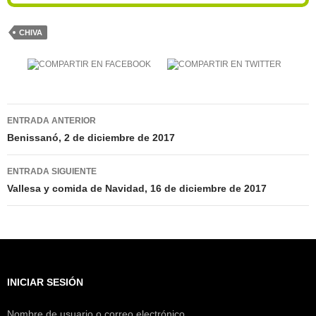
CHIVA
Navegación
ENTRADA ANTERIOR
de
Benissanó, 2 de diciembre de 2017
entradas
ENTRADA SIGUIENTE
Vallesa y comida de Navidad, 16 de diciembre de 2017
INICIAR SESIÓN
Nombre de usuario o correo electrónico