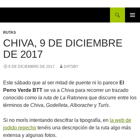
Buscar
IR
MENÚ
AL
PRINCI
RUTAS
CONTENIDO
CHIVA, 9 DE DICIEMBRE
DE 2017
6 DE DICIEMBRE DE 2017
DATSBY
Este sábado que al ser mitad de puente ni lo parece
El
Perro Verde BTT
se va a
Chiva
para recorrer un trazado
conocido como
la ruta de La Ratonera
que discurre entre los
términos de
Chiva
,
Godelleta
,
Alborache
y
Turís
.
Si no morís intentando descifrar la tipografía, en
la web de
jodido repecho
tenéis una descripción de la ruta algo más
extensa y algunas fotos.