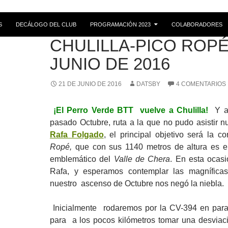
S
DECÁLOGO DEL CLUB
PROGRAMACIÓN 2023
COLABORADORES
RUTAS
CHULILLA-PICO ROPÉ
JUNIO DE 2016
21 DE JUNIO DE 2016
DATSBY
4 COMENTARIOS
¡El Perro Verde BTT vuelve a Chulilla!
Y al
pasado Octubre, ruta a la que no pudo asistir 
Rafa Folgado
, el principal objetivo será la 
Ropé,
que con sus 1140 metros de altura es e
emblemático del
Valle de Chera
. En esta ocasi
Rafa, y esperamos contemplar las magnífica
nuestro ascenso de Octubre nos negó la niebla.
Inicialmente rodaremos por la CV-394 en para
para a los pocos kilómetros tomar una desviaci