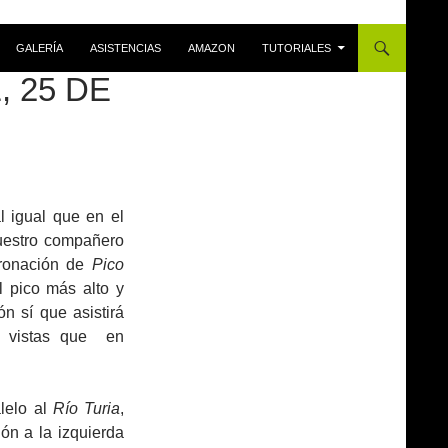
GALERÍA
ASISTENCIAS
AMAZON
TUTORIALES
, 25 DE
 igual que en el
nuestro compañero
coronación de
Pico
l pico más alto y
ón sí que asistirá
s vistas que en
lelo al
Río Turia
,
ón a la izquierda