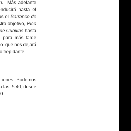
ón.
Más adelante
ducirá hasta el
os el
Barranco de
tro objetivo,
Pico
de Cubillas
hasta
, para más tarde
so que nos dejará
o trepidante.
iones: Podemos
 a las 5:40, desde
50