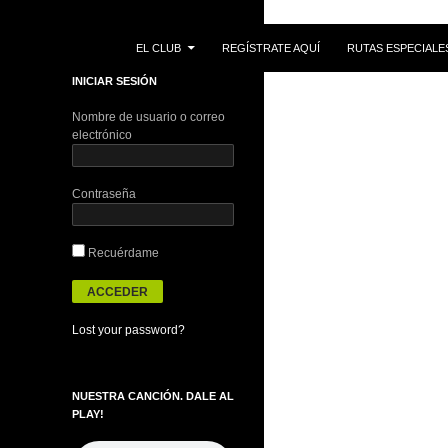
IR AL CONTENIDO
Buscar
EL CLUB
REGÍSTRATE AQUÍ
RUTAS ESPECIALE
INICIAR SESIÓN
Nombre de usuario o correo
electrónico
Contraseña
Recuérdame
Lost your password?
NUESTRA CANCIÓN. DALE AL
PLAY!