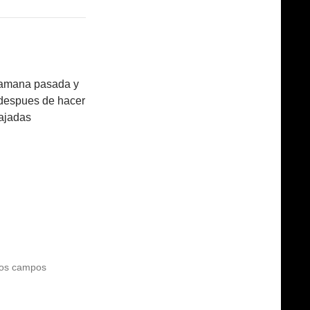
 samana pasada y
 despues de hacer
bajadas
os campos