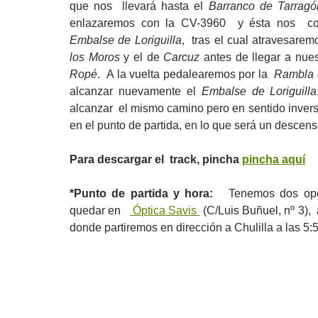
que nos llevará hasta el
Barranco de Tarrag
enlazaremos con la CV-3960 y ésta nos con
Embalse de Loriguilla
, tras el cual atravesarem
los Moros
y el de
Carcuz
antes de llegar a nues
Ropé
. A la vuelta pedalearemos por la
Rambla 
alcanzar nuevamente el
Embalse de Loriguilla
alcanzar el mismo camino pero en sentido inver
en el punto de partida, en lo que será un descens
Para descargar el track, pincha
pincha aquí
*Punto de partida y hora:
Tenemos dos opc
quedar en
Óptica Savis
(C/Luis Buñuel, nº 3),
donde partiremos en dirección a Chulilla a las 5: