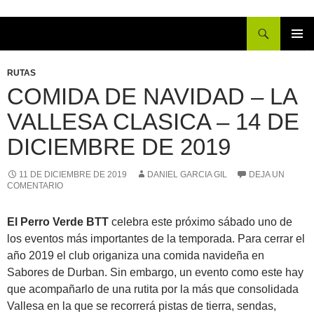
Buscar
IR
MENÚ
AL
PRINCI
RUTAS
CONTENIDO
COMIDA DE NAVIDAD – LA
VALLESA CLASICA – 14 DE
DICIEMBRE DE 2019
11 DE DICIEMBRE DE 2019
DANIEL GARCIA GIL
DEJA UN
COMENTARIO
El Perro Verde BTT
celebra este próximo sábado uno de
los eventos más importantes de la temporada. Para cerrar el
año 2019 el club origaniza una comida navideña en
Sabores de Durban. Sin embargo, un evento como este hay
que acompañarlo de una rutita por la más que consolidada
Vallesa en la que se recorrerá pistas de tierra, sendas,