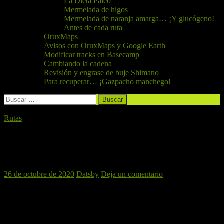
La Dieta Paleo
Mermelada de higos
Mermelada de naranja amarga… ¡Y glucógeno!
Antes de cada ruta
OruxMaps
Avisos con OruxMaps y Google Earth
Modificar tracks en Basecamp
Cambiando la cadena
Revisión y engrase de buje Shimano
Para recuperar… ¡Gazpacho manchego!
Buscar:
Rutas
Convivencia en Uña – 24 y 25 de Octubre
2020
26 de octubre de 2020
Datsby
Deja un comentario
La habitual convivencia que el Perro Verde BTT viene realizando
en Mayo, este año 2020 se realizó en Octubre debido a las
restricciones ocasionadas por la pandemia. Para ello elegimos un
enclave estratégico ubicado en Cuenca:
Uña
.