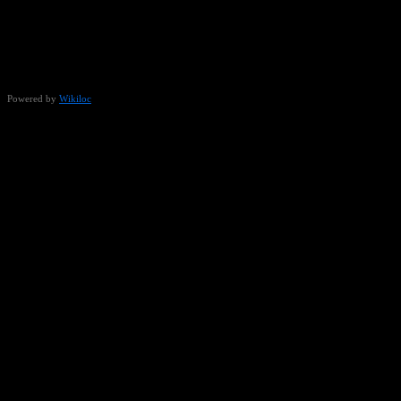
Powered by
Wikiloc
Échale un vistazo a mi actividad en Strava!