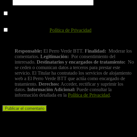
Web
Guarda mi nombre, correo electrónico y web en este navegador
para la próxima vez que comente.
He leído y acepto la
Política de Privacidad
.
Información básica sobre protección de datos
Responsable:
El Perro Verde BTT.
Finalidad:
Moderar los
comentarios.
Legitimación:
Por consentimiento del
interesado.
Destinatarios y encargados de tratamiento:
No
se ceden o comunican datos a terceros para prestar este
servicio. El Titular ha contratado los servicios de alojamiento
web a El Perro Verde BTT que actúa como encargado de
tratamiento.
Derechos:
Acceder, rectificar y suprimir los
datos.
Información Adicional:
Puede consultar la
información detallada en la
Política de Privacidad
.
Iniciar sesión
Nombre de usuario o correo electrónico