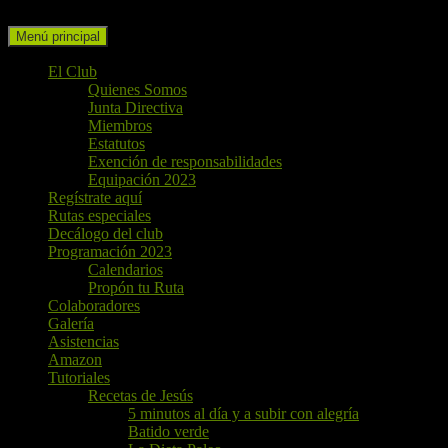
Buscar
Ir
Menú principal
al
contenido
El Club
Quienes Somos
Junta Directiva
Miembros
Estatutos
Exención de responsabilidades
Equipación 2023
Regístrate aquí
Rutas especiales
Decálogo del club
Programación 2023
Calendarios
Propón tu Ruta
Colaboradores
Galería
Asistencias
Amazon
Tutoriales
Recetas de Jesús
5 minutos al día y a subir con alegría
Batido verde