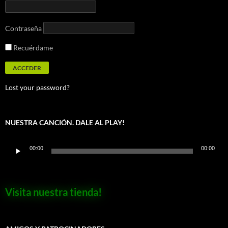
Contraseña
Recuérdame
Lost your password?
NUESTRA CANCIÓN. DALE AL PLAY!
Reproductor
00:00
00:00
de
audio
Visita nuestra tienda!