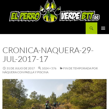
Buscar
IR
MENÚ
AL
PRINCI
CONTENIDO
CRONICA-NAQUERA-29-
JUL-2017-17
31 DE JULIO DE 2017
1024 × 576
FIN DE TEMPORADA POR
NÁQUERA CON PAELLA Y PISCINA