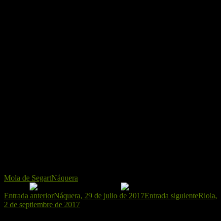
Estas subidas abundan
Mola de Segart
Náquera
Navegación
Entrada anterior
Náquera, 29 de julio de 2017
Entrada siguiente
Riola,
2 de septiembre de 2017
de