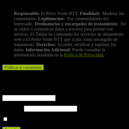
Información básica sobre protección de datos
Responsable:
El Perro Verde BTT.
Finalidad:
Moderar los
comentarios.
Legitimación:
Por consentimiento del
interesado.
Destinatarios y encargados de tratamiento:
No
se ceden o comunican datos a terceros para prestar este
servicio. El Titular ha contratado los servicios de alojamiento
web a El Perro Verde BTT que actúa como encargado de
tratamiento.
Derechos:
Acceder, rectificar y suprimir los
datos.
Información Adicional:
Puede consultar la
información detallada en la
Política de Privacidad
.
Iniciar sesión
Nombre de usuario o correo electrónico
Contraseña
Recuérdame