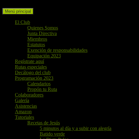
Buscar
Ir
Menú principal
al
contenido
El Club
Quienes Somos
Junta Directiva
Miembros
Estatutos
Exención de responsabilidades
Equipación 2023
Regístrate aquí
Rutas especiales
Decálogo del club
Programación 2023
Calendarios
Propón tu Ruta
Colaboradores
Galería
Asistencias
Amazon
Tutoriales
Recetas de Jesús
5 minutos al día y a subir con alegría
Batido verde