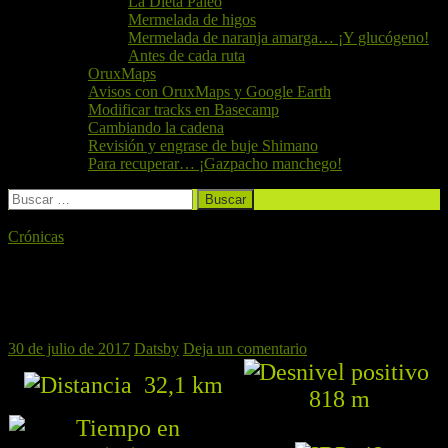
La Dieta Paleo
Mermelada de higos
Mermelada de naranja amarga… ¡Y glucógeno!
Antes de cada ruta
OruxMaps
Avisos con OruxMaps y Google Earth
Modificar tracks en Basecamp
Cambiando la cadena
Revisión y engrase de buje Shimano
Para recuperar… ¡Gazpacho manchego!
Buscar:
Crónicas
Fin de temporada por Náquera con paella
y piscina
30 de julio de 2017
Datsby
Deja un comentario
32,1 km
818 m