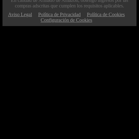
En calidad de Afiliado de Amazon, obtengo ingresos por las
compras adscritas que cumplen los requisitos aplicables.
Aviso Legal
Política de Privacidad
Política de Cookies
Configuración de Cookies