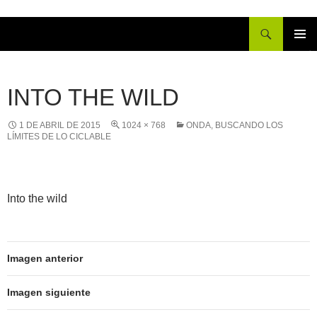
Buscar
IR
MENÚ
AL
PRINCI
CONTENIDO
INTO THE WILD
1 DE ABRIL DE 2015
1024 × 768
ONDA, BUSCANDO LOS
LÍMITES DE LO CICLABLE
Into the wild
Imagen anterior
Imagen siguiente