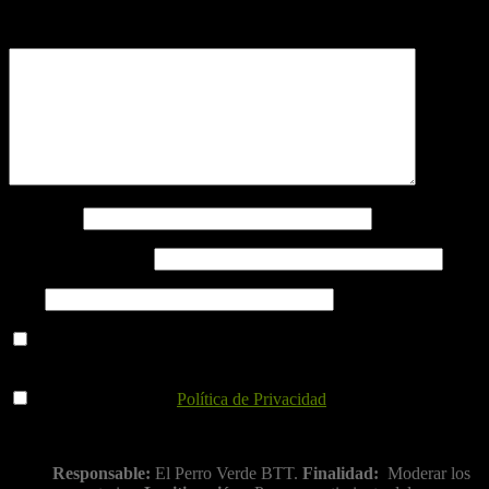
obligatorios están marcados con
*
Comentario
*
Nombre
*
Correo electrónico
*
Web
Guarda mi nombre, correo electrónico y web en este navegador
para la próxima vez que comente.
He leído y acepto la
Política de Privacidad
.
Información básica sobre protección de datos
Responsable:
El Perro Verde BTT.
Finalidad:
Moderar los