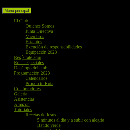
Buscar
Ir
Menú principal
al
contenido
El Club
Quienes Somos
Junta Directiva
Miembros
Estatutos
Exención de responsabilidades
Equipación 2023
Regístrate aquí
Rutas especiales
Decálogo del club
Programación 2023
Calendarios
Propón tu Ruta
Colaboradores
Galería
Asistencias
Amazon
Tutoriales
Recetas de Jesús
5 minutos al día y a subir con alegría
Batido verde