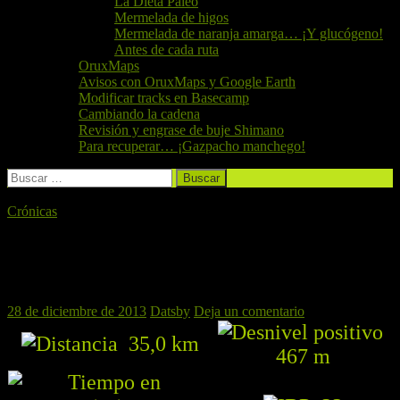
La Dieta Paleo
Mermelada de higos
Mermelada de naranja amarga… ¡Y glucógeno!
Antes de cada ruta
OruxMaps
Avisos con OruxMaps y Google Earth
Modificar tracks en Basecamp
Cambiando la cadena
Revisión y engrase de buje Shimano
Para recuperar… ¡Gazpacho manchego!
Buscar:
Crónicas
Desentumeciendo los huesos por el Clot
de les Tortugues
28 de diciembre de 2013
Datsby
Deja un comentario
35,0 km
467 m