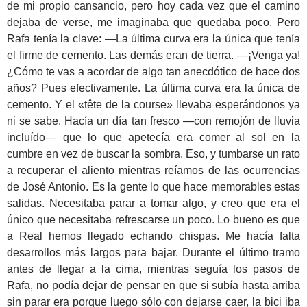
de mi propio cansancio, pero hoy cada vez que el camino
dejaba de verse, me imaginaba que quedaba poco. Pero
Rafa tenía la clave: —La última curva era la única que tenía
el firme de cemento. Las demás eran de tierra. —¡Venga ya!
¿Cómo te vas a acordar de algo tan anecdótico de hace dos
años? Pues efectivamente. La última curva era la única de
cemento. Y el «tête de la course» llevaba esperándonos ya
ni se sabe. Hacía un día tan fresco —con remojón de lluvia
incluído— que lo que apetecía era comer al sol en la
cumbre en vez de buscar la sombra. Eso, y tumbarse un rato
a recuperar el aliento mientras reíamos de las ocurrencias
de José Antonio. Es la gente lo que hace memorables estas
salidas. Necesitaba parar a tomar algo, y creo que era el
único que necesitaba refrescarse un poco. Lo bueno es que
a Real hemos llegado echando chispas. Me hacía falta
desarrollos más largos para bajar. Durante el último tramo
antes de llegar a la cima, mientras seguía los pasos de
Rafa, no podía dejar de pensar en que si subía hasta arriba
sin parar era porque luego sólo con dejarse caer, la bici iba