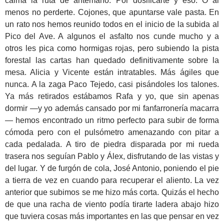
calma la ruta de antemano. Por dosificarte y eso. O al
menos no perderte. Cojones, que apuntarse vale pasta. En
un rato nos hemos reunido todos en el inicio de la subida al
Pico del Ave. A algunos el asfalto nos cunde mucho y a
otros les pica como hormigas rojas, pero subiendo la pista
forestal las cartas han quedado definitivamente sobre la
mesa. Alicia y Vicente están intratables. Más ágiles que
nunca. A la zaga Paco Tejedo, casi pisándoles los talones.
Ya más retirados estábamos Rafa y yo, que sin apenas
dormir —y yo además cansado por mi fanfarronería macarra
— hemos encontrado un ritmo perfecto para subir de forma
cómoda pero con el pulsómetro amenazando con pitar a
cada pedalada. A tiro de piedra disparada por mi rueda
trasera nos seguían Pablo y Álex, disfrutando de las vistas y
del lugar. Y de furgón de cola, José Antonio, poniendo el pie
a tierra de vez en cuando para recuperar el aliento. La vez
anterior que subimos se me hizo más corta. Quizás el hecho
de que una racha de viento podía tirarte ladera abajo hizo
que tuviera cosas más importantes en las que pensar en vez