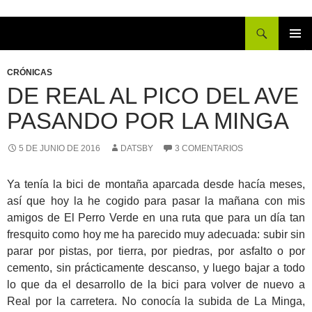
Buscar
IR
MENÚ
AL
PRINCI
CRÓNICAS
CONTENIDO
DE REAL AL PICO DEL AVE
PASANDO POR LA MINGA
5 DE JUNIO DE 2016
DATSBY
3 COMENTARIOS
Ya tenía la bici de montaña aparcada desde hacía meses,
así que hoy la he cogido para pasar la mañana con mis
amigos de El Perro Verde en una ruta que para un día tan
fresquito como hoy me ha parecido muy adecuada: subir sin
parar por pistas, por tierra, por piedras, por asfalto o por
cemento, sin prácticamente descanso, y luego bajar a todo
lo que da el desarrollo de la bici para volver de nuevo a
Real por la carretera. No conocía la subida de La Minga,