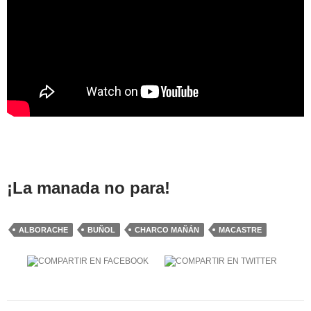
¡La manada no para!
ALBORACHE
BUÑOL
CHARCO MAÑÁN
MACASTRE
Navegación