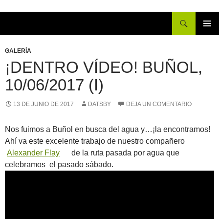
Buscar
IR
MENÚ
AL
PRINCI
GALERÍA
CONTENIDO
¡DENTRO VÍDEO! BUÑOL,
10/06/2017 (I)
13 DE JUNIO DE 2017
DATSBY
DEJA UN COMENTARIO
Nos fuimos a Buñol en busca del agua y…¡la encontramos!
Ahí va este excelente trabajo de nuestro compañero
Alexander Flay
de la ruta pasada por agua que
celebramos el pasado sábado.