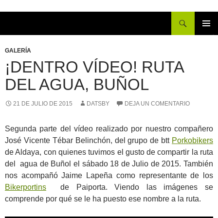
Buscar
IR
MENÚ
AL
PRINCI
GALERÍA
CONTENIDO
¡DENTRO VÍDEO! RUTA
DEL AGUA, BUÑOL
21 DE JULIO DE 2015
DATSBY
DEJA UN COMENTARIO
Segunda parte del vídeo realizado por nuestro compañero
José Vicente Tébar Belinchón, del grupo de btt
Porkobikers
de Aldaya, con quienes tuvimos el gusto de compartir la ruta
del agua de Buñol el sábado 18 de Julio de 2015. También
nos acompañó Jaime Lapeña como representante de los
Bikerportins
de Paiporta. Viendo las imágenes se
comprende por qué se le ha puesto ese nombre a la ruta.