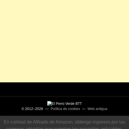
© 2012–2026 —
Política de cookies
—
Web antigua
En calidad de Afiliado de Amazon, obtengo ingresos por las
compras adscritas que cumplen los requisitos aplicables.