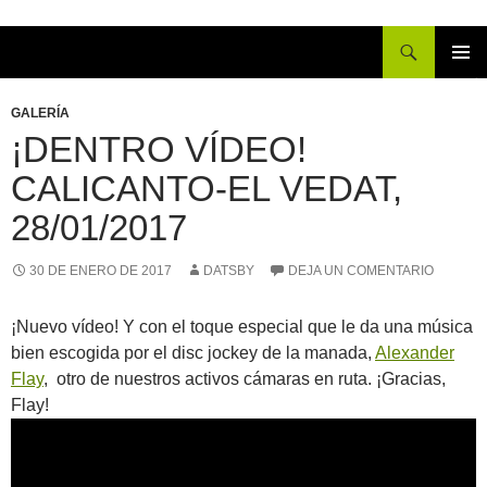
Buscar
IR
MENÚ
AL
PRINCI
GALERÍA
CONTENIDO
¡DENTRO VÍDEO!
CALICANTO-EL VEDAT,
28/01/2017
30 DE ENERO DE 2017
DATSBY
DEJA UN COMENTARIO
¡Nuevo vídeo! Y con el toque especial que le da una música
bien escogida por el disc jockey de la manada,
Alexander
Flay
, otro de nuestros activos cámaras en ruta. ¡Gracias,
Flay!