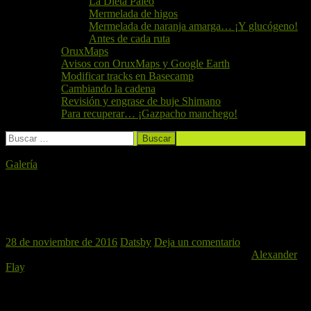
La Dieta Paleo
Mermelada de higos
Mermelada de naranja amarga… ¡Y glucógeno!
Antes de cada ruta
OruxMaps
Avisos con OruxMaps y Google Earth
Modificar tracks en Basecamp
Cambiando la cadena
Revisión y engrase de buje Shimano
Para recuperar… ¡Gazpacho manchego!
Buscar:
Galería
¡Dentro vídeo! La Vallesa-Entrepinos,
26/11/2016
28 de noviembre de 2016
Datsby
Deja un comentario
Otro magnífico montaje a cargo de nuestro compañero
Alexander
Flay
, en esta ocasión de la improvisada ruta por La Vallesa y
Entrepinos del sábado 26 de Noviembre de 2016.