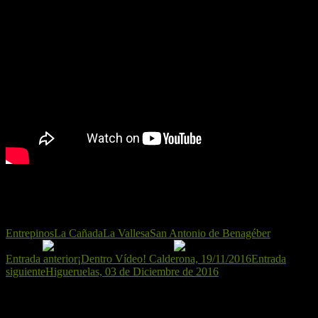
¡La manada no para!
Entrepinos
La Cañada
La Vallesa
San Antonio de Benagéber
Navegación
Entrada anterior
¡Dentro Vídeo! Calderona, 19/11/2016
Entrada
siguiente
Higueruelas, 03 de Diciembre de 2016
de
entradas
Deja una respuesta