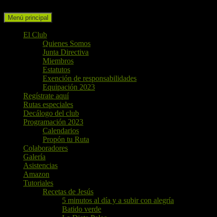
Buscar
Ir
Menú principal
al
contenido
El Club
Quienes Somos
Junta Directiva
Miembros
Estatutos
Exención de responsabilidades
Equipación 2023
Regístrate aquí
Rutas especiales
Decálogo del club
Programación 2023
Calendarios
Propón tu Ruta
Colaboradores
Galería
Asistencias
Amazon
Tutoriales
Recetas de Jesús
5 minutos al día y a subir con alegría
Batido verde