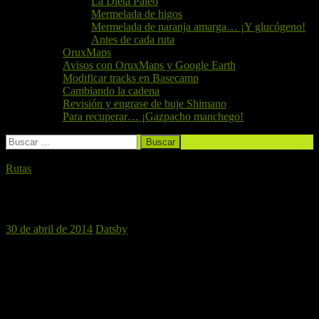
La Dieta Paleo
Mermelada de higos
Mermelada de naranja amarga… ¡Y glucógeno!
Antes de cada ruta
OruxMaps
Avisos con OruxMaps y Google Earth
Modificar tracks en Basecamp
Cambiando la cadena
Revisión y engrase de buje Shimano
Para recuperar… ¡Gazpacho manchego!
Buscar:
Rutas
Estivella, 3 de mayo de 2014
30 de abril de 2014
Datsby
En nuestra próxima ruta recorreremos parajes de la localidad de
Estivella
. Iniciaremos nuestro recorrido poniendo dirección al
barranco, y después de un corto tramo de asfalto abordaremos la
primera senda que discurre por el interior del mismo. Al salir de la
senda afrontaremos la subida a
Beselga
por el castillo, en el que
tendremos que subir una rampa del 15% durante un kilómetro.