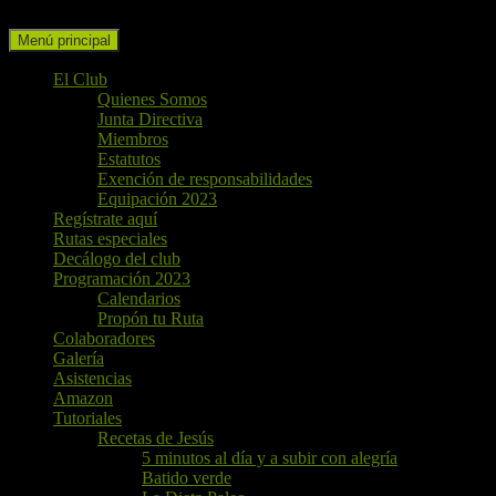
Buscar
Ir
Menú principal
al
contenido
El Club
Quienes Somos
Junta Directiva
Miembros
Estatutos
Exención de responsabilidades
Equipación 2023
Regístrate aquí
Rutas especiales
Decálogo del club
Programación 2023
Calendarios
Propón tu Ruta
Colaboradores
Galería
Asistencias
Amazon
Tutoriales
Recetas de Jesús
5 minutos al día y a subir con alegría
Batido verde