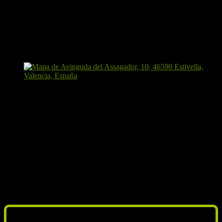
O bien encontrarnos directamente en el polideportivo
municipal de Estivella a las 8:00, desde donde dará comienzo
la ruta a las 8:10.
Almuerzo
Tomaremos el almuerzo haciendo una parada a lo largo de nuestro
recorrido, nunca más tarde de las 10:30. Como siempre, se
recomienda llevar alimentos sólidos y líquidos en abundancia.
Hora estimada de regreso
Esperamos estar de nuevo en Estivella entre las 13:00 y las 13:15.
Previsión meteorológica
No podemos mostrar la previsión meteorológica para Estivella