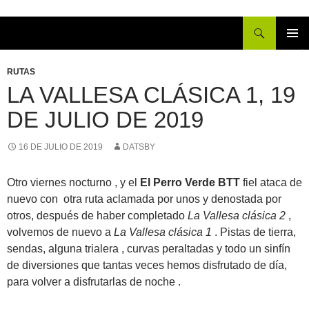
Buscar
IR
MENÚ
AL
PRINCI
RUTAS
CONTENIDO
LA VALLESA CLÁSICA 1, 19
DE JULIO DE 2019
16 DE JULIO DE 2019
DATSBY
Otro viernes nocturno , y el
El Perro Verde BTT
fiel ataca de
nuevo con otra ruta aclamada por unos y denostada por
otros, después de haber completado
La Vallesa clásica 2
,
volvemos de nuevo a
La Vallesa clásica 1
. Pistas de tierra,
sendas, alguna trialera , curvas peraltadas y todo un sinfín
de diversiones que tantas veces hemos disfrutado de día,
para volver a disfrutarlas de noche .