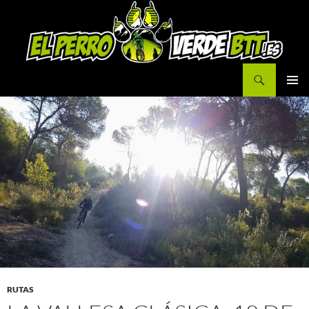
Buscar
IR
MENÚ
AL
PRINCI
CONTENIDO
RUTAS