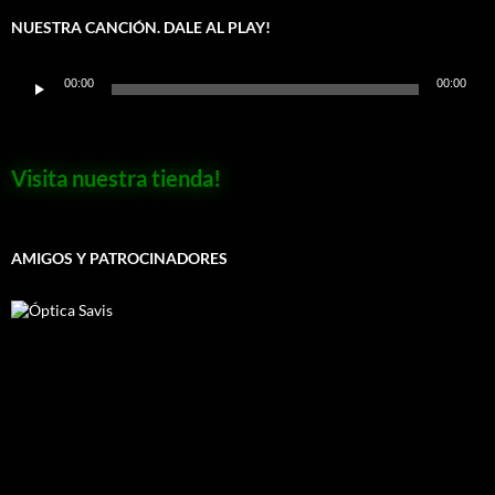
NUESTRA CANCIÓN. DALE AL PLAY!
Reproductor
00:00
00:00
de
audio
Visita nuestra tienda!
AMIGOS Y PATROCINADORES