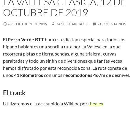
LA VALLESA CLÁSICA, 12 DE
OCTUBRE DE 2019
6 DE OCTUBRE DE 2019
DANIEL GARCIA GIL
2 COMENTARIOS
El Perro Verde BTT
hará este día tan especial para todos los
hipano hablantes una sencilla ruta por La Vallesa en la que
recorrerá pistas de tierra, sendas, alguna trialera , curvas
peraltadas y todo un sinfín de diversiones que tantas veces
hemos disfrutado por esta reconocida zona. La ruta consta de
unos
41 kilómetros
con unos
recomodones 467m
de desnivel.
El track
Utilizaremos el track subido a Wikiloc por
thealex
.