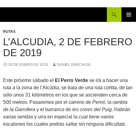
Buscar
IR
MENÚ
AL
PRINCI
RUTAS
CONTENIDO
L’ALCUDIA, 2 DE FEBRERO
DE 2019
28 DE ENERO DE 2019
DANIEL GARCIA GIL
Este próximo sábado el
El Perro Verde
se irá a hacer una
ruta a la zona de l’Alcúdia, se trata de una ruta cortita, de tan
sólo unos 31 kilómetros en los que se ascienden cerca de
500 metros. Pasaremos por el
camino de Pernil
, la
rambla
de la Garrofera
y el barranco de
les coves del Puig
. Habrán
varias sendas y una en especial la cual tiene varios
escalones los cuales podrás saltar sin ninguna dificultad.