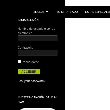
IR AL CONTENIDO
Buscar
EL CLUB
REGÍSTRATE AQUÍ
RUTAS ESPECIALE
INICIAR SESIÓN
Nombre de usuario o correo
electrónico
Contraseña
Recuérdame
Lost your password?
NUESTRA CANCIÓN. DALE AL
PLAY!