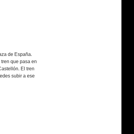
laza de España.
l tren que pasa en
astellón. El tren
uedes subir a ese