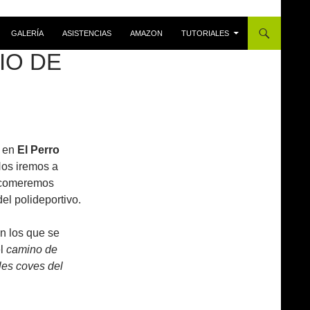
GALERÍA
ASISTENCIAS
AMAZON
TUTORIALES
NIO DE
r en
El Perro
Nos iremos a
r comeremos
el polideportivo.
en los que se
el
camino de
les coves del