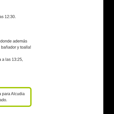
as 12:30.
a, donde además
bañador y toalla!
a a las 13:25,
a para Alcudia
ado.