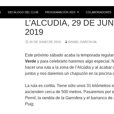
S
DECÁLOGO DEL CLUB
PROGRAMACIÓN 2023
COLABORADORES
RUTAS
L’ALCUDIA, 29 DE JU
2019
26 DE JUNIO DE 2019
DANIEL GARCIA GIL
Este próximo sábado acaba la temporada regula
Verde
y para celebrarlo haremos algo especial. 
hacer una ruta a la zona de l’Alcúdia y al acaba
juntos y nos daremos un chapuzón en la piscina d
La ruta es cortita. Tiene sólo unos 31 kilómetros 
ascienden cerca de 500 metros. Pasaremos por 
Pernil
, la
rambla de la Garrofera
y el barranco de
Puig
.