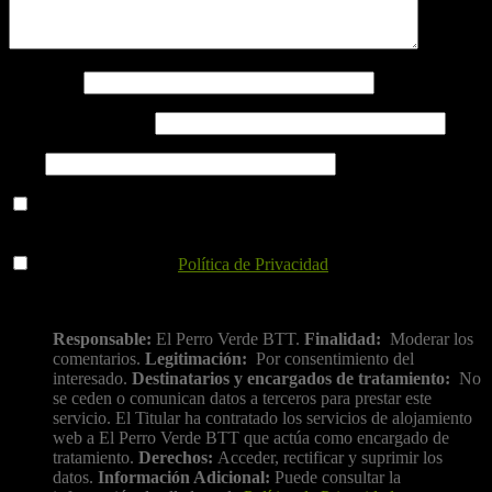
Nombre
*
Correo electrónico
*
Web
Guarda mi nombre, correo electrónico y web en este navegador
para la próxima vez que comente.
He leído y acepto la
Política de Privacidad
.
Información básica sobre protección de datos
Responsable:
El Perro Verde BTT.
Finalidad:
Moderar los
comentarios.
Legitimación:
Por consentimiento del
interesado.
Destinatarios y encargados de tratamiento:
No
se ceden o comunican datos a terceros para prestar este
servicio. El Titular ha contratado los servicios de alojamiento
web a El Perro Verde BTT que actúa como encargado de
tratamiento.
Derechos:
Acceder, rectificar y suprimir los
datos.
Información Adicional:
Puede consultar la