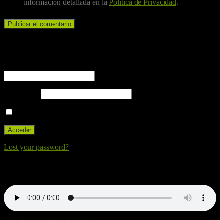
información detallada en la
Política de Privacidad
.
Iniciar sesión
Nombre de usuario o correo electrónico
Contraseña
Recuérdame
Lost your password?
Nuestra canción. Dale al Play!
Visita nuestra tienda!