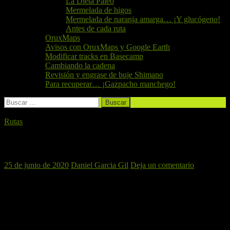
La Dieta Paleo
Mermelada de higos
Mermelada de naranja amarga… ¡Y glucógeno!
Antes de cada ruta
OruxMaps
Avisos con OruxMaps y Google Earth
Modificar tracks en Basecamp
Cambiando la cadena
Revisión y engrase de buje Shimano
Para recuperar… ¡Gazpacho manchego!
Buscar:
Rutas
Liria, 27 de Junio de 2020
25 de junio de 2020
Daniel Garcia Gil
Deja un comentario
Para este Sábado El Perro Verde hará una ruta especial por la zona
de Líria que finalizará con una comida y unos bañitos en la piscina.
Track