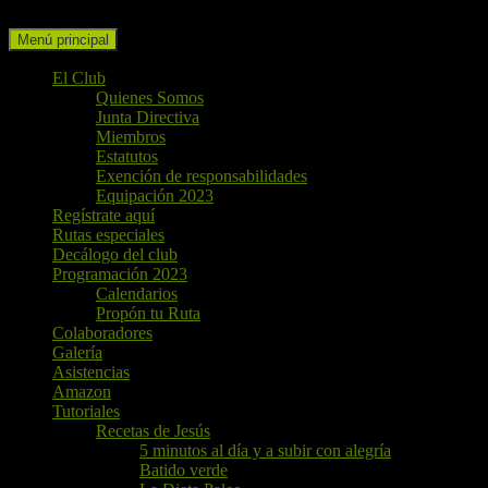
Buscar
Ir
Menú principal
al
contenido
El Club
Quienes Somos
Junta Directiva
Miembros
Estatutos
Exención de responsabilidades
Equipación 2023
Regístrate aquí
Rutas especiales
Decálogo del club
Programación 2023
Calendarios
Propón tu Ruta
Colaboradores
Galería
Asistencias
Amazon
Tutoriales
Recetas de Jesús
5 minutos al día y a subir con alegría
Batido verde