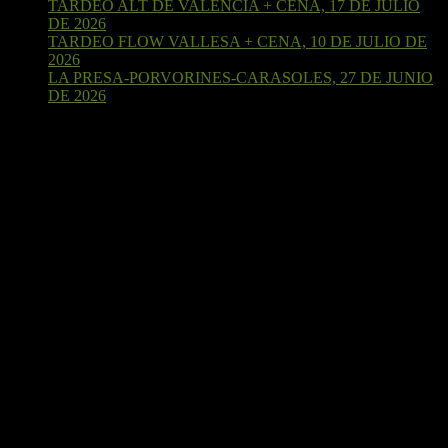
TARDEO ALT DE VALENCIA + CENA, 17 DE JULIO
DE 2026
15 de julio de 2026
TARDEO FLOW VALLESA + CENA, 10 DE JULIO DE
2026
4 de julio de 2026
LA PRESA-PORVORINES-CARASOLES, 27 DE JUNIO
DE 2026
24 de junio de 2026
¡Sígueme en Strava!