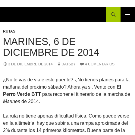
Buscar
IR
MENÚ
AL
PRINCI
RUTAS
CONTENIDO
MARINES, 6 DE
DICIEMBRE DE 2014
3 DE DICIEMBRE DE 2014
DATSBY
4 COMENTARIOS
¿No te vas de viaje este puente? ¿No tienes planes para la
mañana del próximo sábado? Ahora ya sí. Vente con
El
Perro Verde BTT
para recorrer el itinerario de la marcha de
Marines
de 2014.
La ruta no tiene apenas dificultad física. Como puede verse
en la altimetría, hay que subir a una rampa aproximada del
2% durante los 14 primeros kilómetros. Buena parte de la