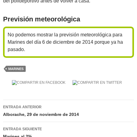
del polideportivo antes de volver a casa.
Previsión meteorológica
No podemos mostrar la previsión meteorológica para
Marines del día 6 de diciembre de 2014 porque ya ha
pasado.
MARINES
Navegación
ENTRADA ANTERIOR
de
Alborache, 29 de noviembre de 2014
entradas
ENTRADA SIGUIENTE
Marines al 2%