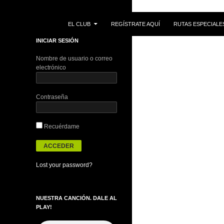
IR AL CONTENIDO
Buscar
EL CLUB
REGÍSTRATE AQUÍ
RUTAS ESPECIALE
INICIAR SESIÓN
Nombre de usuario o correo
electrónico
Contraseña
Recuérdame
Lost your password?
NUESTRA CANCIÓN. DALE AL
PLAY!