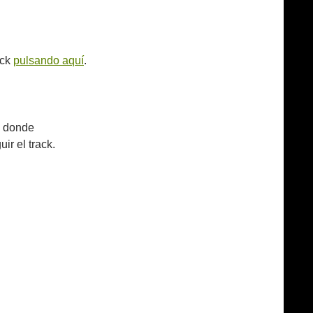
ack
pulsando aquí
.
e donde
ir el track.