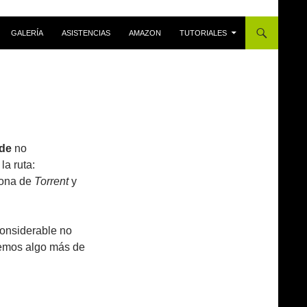
GALERÍA
ASISTENCIAS
AMAZON
TUTORIALES
rde
no
a ruta:
zona de
Torrent
y
considerable no
remos algo más de