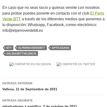
En caso que no seas socio y quieras venirte con nosotros
para probar puedes ponerte en contacto con el club
El Perro
Verde BTT
a través de los diferentes medios que ponemos a
tu disposición: Whatsapp, Facebook, correo electrónico:
info@elperroverdebtt.es
BTT
ELPERROVERDEBTT
OPTICASAVIS
SALIDASBTTVALENCIA
Navegación
ENTRADA ANTERIOR
de
Vallesa, 11 de Septiembre de 2021
entradas
ENTRADA SIGUIENTE
rebalsadores + potrillos, 2 de octubre de 2021