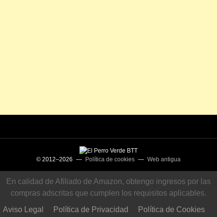
© 2012–2026 —
Política de cookies
—
Web antigua
En calidad de Afiliado de Amazon, obtengo ingresos por las
compras adscritas que cumplen los requisitos aplicables.
Aviso Legal
Política de Privacidad
Política de Cookies