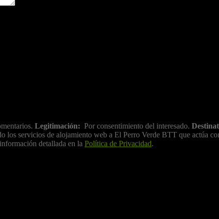
ara la próxima vez que comente.
mentarios.
Legitimación:
Por consentimiento del interesado.
Destinat
ratado los servicios de alojamiento web a El Perro Verde BTT que actúa 
información detallada en la
Política de Privacidad
.