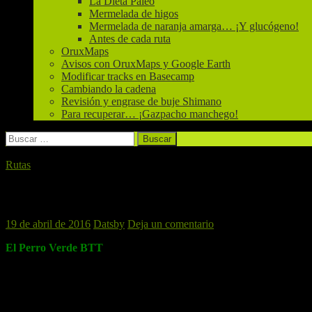
La Dieta Paleo
Mermelada de higos
Mermelada de naranja amarga… ¡Y glucógeno!
Antes de cada ruta
OruxMaps
Avisos con OruxMaps y Google Earth
Modificar tracks en Basecamp
Cambiando la cadena
Revisión y engrase de buje Shimano
Para recuperar… ¡Gazpacho manchego!
Buscar:
Rutas
Picassent, 23 de Abril de 2016
19 de abril de 2016
Datsby
Deja un comentario
El Perro Verde BTT
vuelve a Picassent en una ruta que será guia
El recorrido empezará en la estación de metro de
Picassent
, desde d
utilizaremos track.
*Punto de partida y hora:
Hay dos opciones: Podemos quedar en la 