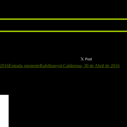
 de Picassent alrededor de las 12:45/13:00
día 23 de abril de 2016 porque ya ha pasado.
 2016
Entrada siguiente
Rafelbunyol-Calderona, 30 de Abril de 2016
gatorios están marcados con
*