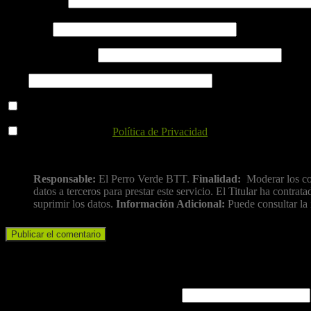
Comentario
*
Nombre
*
Correo electrónico
*
Web
Guarda mi nombre, correo electrónico y web en este navegador p
He leído y acepto la
Política de Privacidad
.
Información básica sobre protección de datos
Responsable:
El Perro Verde BTT.
Finalidad:
Moderar los co
datos a terceros para prestar este servicio. El Titular ha cont
suprimir los datos.
Información Adicional:
Puede consultar la 
Iniciar sesión
Nombre de usuario o correo electrónico