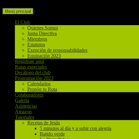
Buscar
Ir
Menú principal
al
contenido
El Club
Quienes Somos
Junta Directiva
Miembros
Estatutos
Exención de responsabilidades
Equipación 2023
Regístrate aquí
Rutas especiales
Decálogo del club
Programación 2023
Calendarios
Propón tu Ruta
Colaboradores
Galería
Asistencias
Amazon
Tutoriales
Recetas de Jesús
5 minutos al día y a subir con alegría
Batido verde