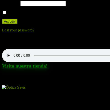
Contraseña
Recuérdame
Lost your password?
Nuestra canción. Dale al Play!
Visita nuestra tienda!
Amigos y patrocinadores