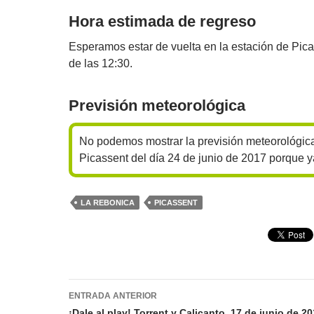
Hora estimada de regreso
Esperamos estar de vuelta en la estación de Pic
de las 12:30.
Previsión meteorológica
No podemos mostrar la previsión meteorológic
Picassent del día 24 de junio de 2017 porque 
LA REBONICA
PICASSENT
Navegación
ENTRADA ANTERIOR
¡Dale al play! Torrent y Calicanto, 17 de junio de 2