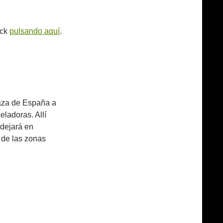
ack
pulsando aquí
.
laza de España a
eladoras. Allí
 dejará en
e de las zonas