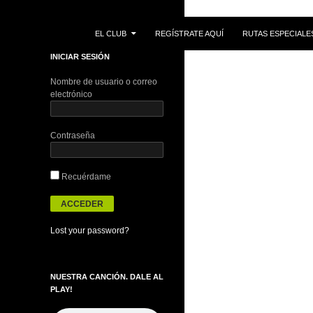
IR AL CONTENIDO
Buscar
EL CLUB
REGÍSTRATE AQUÍ
RUTAS ESPECIALE
INICIAR SESIÓN
Nombre de usuario o correo
electrónico
Contraseña
Recuérdame
Lost your password?
NUESTRA CANCIÓN. DALE AL
PLAY!