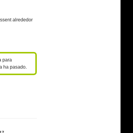
assent alrededor
a para
ya ha pasado.
017