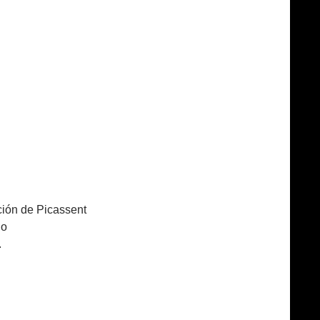
ción de Picassent
do
.