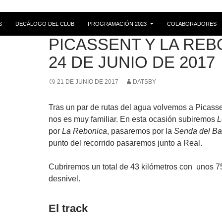
S
DECÁLOGO DEL CLUB
PROGRAMACIÓN 2023
COLABORADORES
RUTAS
PICASSENT Y LA REB
24 DE JUNIO DE 2017
21 DE JUNIO DE 2017
DATSBY
Tras un par de rutas del agua volvemos a Picass
nos es muy familiar. En esta ocasión subiremos
L
por
La Rebonica
, pasaremos por la
Senda del Ba
punto del recorrido pasaremos junto a Real.
Cubriremos un total de 43 kilómetros con unos 7
desnivel.
El track