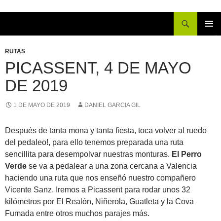
Buscar
IR
MENÚ
AL
PRINCI
RUTAS
CONTENIDO
PICASSENT, 4 DE MAYO
DE 2019
1 DE MAYO DE 2019
DANIEL GARCIA GIL
Después de tanta mona y tanta fiesta, toca volver al ruedo
del pedaleo!, para ello tenemos preparada una ruta
sencillita para desempolvar nuestras monturas.
El Perro
Verde
se va a pedalear a una zona cercana a Valencia
haciendo una ruta que nos enseñó nuestro compañero
Vicente Sanz. Iremos a Picassent para rodar unos 32
kilómetros por El Realón, Niñerola, Guatleta y la Cova
Fumada entre otros muchos parajes más.