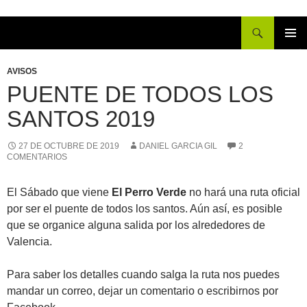
Buscar
IR
MENÚ
AL
PRINCI
AVISOS
CONTENIDO
PUENTE DE TODOS LOS
SANTOS 2019
27 DE OCTUBRE DE 2019
DANIEL GARCIA GIL
2
COMENTARIOS
El Sábado que viene
El Perro Verde
no hará una ruta oficial
por ser el puente de todos los santos. Aún así, es posible
que se organice alguna salida por los alrededores de
Valencia.
Para saber los detalles cuando salga la ruta nos puedes
mandar un correo, dejar un comentario o escribirnos por