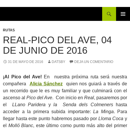
Buscar
IR
MENÚ
AL
PRINCI
RUTAS
CONTENIDO
REAL-PICO DEL AVE, 04
DE JUNIO DE 2016
31 DE MAYO DE 2016
DATSBY
DEJA UN COMENTARIO
¡Al Pico del Ave!
En nuestra próxima ruta será nuestra
compañera
Alicia Sánchez
quien nos guiará a través de
un recorrido que le es muy familiar y que culminará con el
ascenso al
Pico del Ave
. Con inicio en
Real
, pasaremos por
el
LLano Paridera
y
la Senda dels Colmeners
hasta
acceder a la primera subida importante:
La Minga
. Para
llegar hasta este punto habremos pasado por
Lloma Coca
y
el
Molló Blanc
, este último como punto más alto del primer