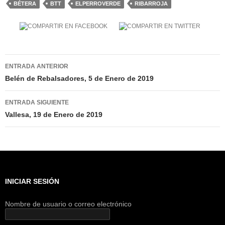
BÉTERA
BTT
ELPERROVERDE
RIBARROJA
Navegación
ENTRADA ANTERIOR
de
Belén de Rebalsadores, 5 de Enero de 2019
entradas
ENTRADA SIGUIENTE
Vallesa, 19 de Enero de 2019
INICIAR SESIÓN
Nombre de usuario o correo electrónico