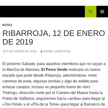
Buscar
IR
MENÚ
AL
PRINCI
RUTAS
CONTENIDO
RIBARROJA, 12 DE ENERO
DE 2019
6 DE ENERO DE 2019
DANIEL GARCIA GIL
El próximo Sábado, para aquellos miembros que no vayan a
la Marcha de Marines,
El Perro Verde
realizará un nuevo
trazado que parte desde Ribarroja, adentrándose, entre
caminos de pista, algunas sendas y algo de asfalto para
enlazar campos, incluso un pequeño tramo de «bici
Treking», dirección norte por el Camino del Masos hasta la
Pobla de Vallbona, seguiremos hacia «arriba» para llegar al
«Tos Pelat» y el «Pla de la Torre» para llegar al Barranco de