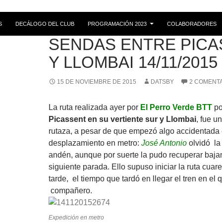
S
DECÁLOGO DEL CLUB
PROGRAMACIÓN 2023
COLABORADORES
CRÓNICAS
SENDAS ENTRE PICA
Y LLOMBAI 14/11/2015
15 DE NOVIEMBRE DE 2015
DATSBY
2 COMENT
La ruta realizada ayer por
El Perro Verde BTT
po
Picassent en su vertiente sur y Llombai
, fue u
rutaza, a pesar de que empezó algo accidentada 
desplazamiento en metro:
José Antonio
olvidó la
andén, aunque por suerte la pudo recuperar baja
siguiente parada. Ello supuso iniciar la ruta cua
tarde, el tiempo que tardó en llegar el tren en el
compañero.
Expedición en metro