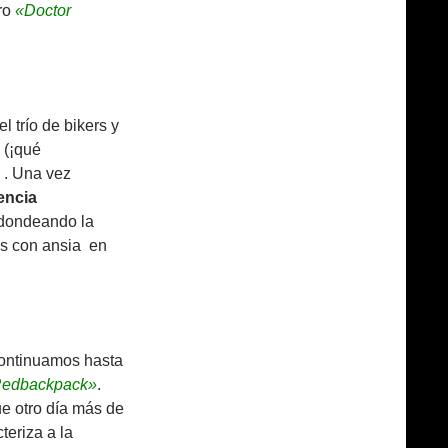
tro
«Doctor
trío de bikers y
 (¡qué
. Una vez
encia
edondeando la
os con ansia en
continuamos hasta
Redbackpack»
.
ue otro día más de
teriza a la