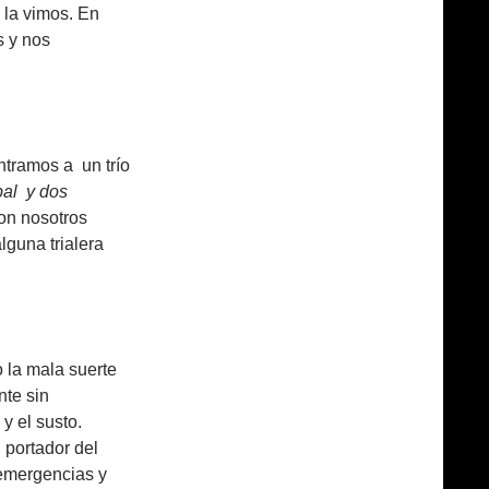
 la vimos. En
s y nos
tramos a un trío
bal y dos
on nosotros
lguna trialera
 la mala suerte
nte sin
y el susto.
 portador del
 emergencias y