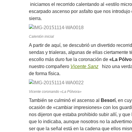
iniciamos el recorrido calentando al «estilo mic
escarpado ascenso por asfalto que nos introdujo 
sierra.
Calentón inicial
A partir de aquí, se descubrió un divertido recor
sendas y trialeras, algunas de ellas ciertamente 
escoll
o más duro fue la coronación de
«La Pólvo
nuestro compañero
Vicente Sanz
hizo una verda
de forma física.
Vicente coronando «La Pólvora»
También se culminó el ascenso al
Besorí
, en cu
ocasión de «cambiar impresiones» con los guardi
nos dijeron que estaba prohibido subir allí, y que
que lo indicaba, aunque nosotros no la advertimos.
ser que la señal está en la cadena que ellos mis