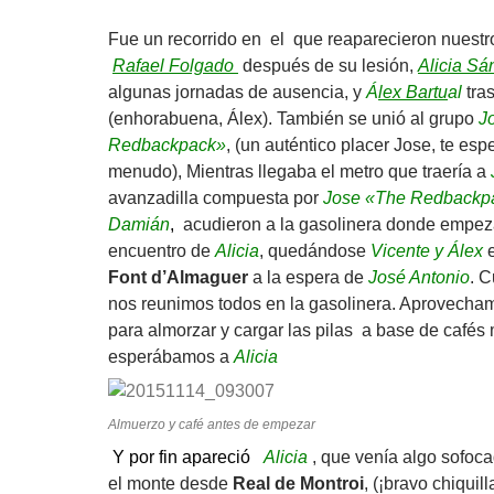
Fue un recorrido en el que reaparecieron nuest
Rafael Folgado
después de su lesión,
Alicia Sá
algunas jornadas de ausencia, y
Á
lex Bartu
al
tra
(enhorabuena, Álex). También se unió al grupo
J
Redbackpack»
, (un auténtico placer Jose, te e
menudo), Mientras llegaba el metro que traería a
avanzadilla compuesta por
Jose «The Redbackpa
Damián
,
acudieron a la gasolinera donde empeza
encuentro de
Alicia
, quedándose
Vicente y Álex
Font d’Almaguer
a la espera de
José Antonio
. C
nos reunimos todos en la gasolinera. Aprovecha
para almorzar y cargar las pilas a base de cafés 
esperábamos a
Alicia
Almuerzo y café antes de empezar
Y por fin apareció
Alicia
, que venía algo sofoca
el monte desde
Real de Montroi
, (¡bravo chiquil