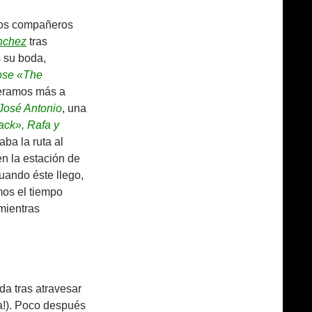
ros compañeros
nchez
tras
s su boda,
ose «The
speramos más a
José Antonio
, una
ck», Rafa y
ba la ruta al
en la estación de
uando éste llego,
mos el tiempo
mientras
da tras atravesar
la!). Poco después