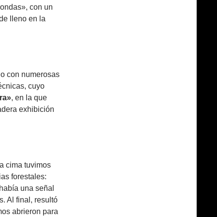
roondas», con un
de lleno en la
rido con numerosas
técnicas, cuyo
ra»
, en la que
dera exhibición
ya cima tuvimos
as forestales:
 había una señal
 Al final, resultó
mos abrieron para