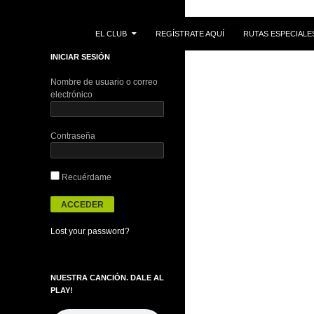
IR AL CONTENIDO
Buscar
EL CLUB
REGÍSTRATE AQUÍ
RUTAS ESPECIALE
INICIAR SESIÓN
Nombre de usuario o correo
electrónico
Contraseña
Recuérdame
Lost your password?
NUESTRA CANCIÓN. DALE AL
PLAY!