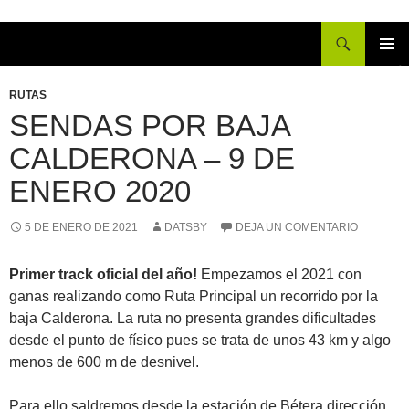
Buscar
IR
MENÚ
AL
PRINCI
RUTAS
CONTENIDO
SENDAS POR BAJA
CALDERONA – 9 DE
ENERO 2020
5 DE ENERO DE 2021
DATSBY
DEJA UN COMENTARIO
Primer track oficial del año!
Empezamos el 2021 con
ganas realizando como Ruta Principal un recorrido por la
baja Calderona. La ruta no presenta grandes dificultades
desde el punto de físico pues se trata de unos 43 km y algo
menos de 600 m de desnivel.
Para ello saldremos desde la estación de Bétera dirección