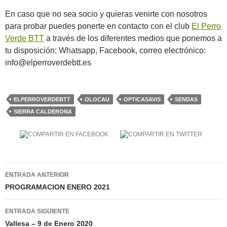
En caso que no sea socio y quieras venirte con nosotros
para probar puedes ponerte en contacto con el club
El Perro
Verde BTT
a través de los diferentes medios que ponemos a
tu disposición: Whatsapp, Facebook, correo electrónico:
info@elperroverdebtt.es
ELPERROVERDEBTT
OLOCAU
OPTICASAVIS
SENDAS
SIERRA CALDERONA
Navegación
ENTRADA ANTERIOR
de
PROGRAMACION ENERO 2021
entradas
ENTRADA SIGUIENTE
Vallesa – 9 de Enero 2020