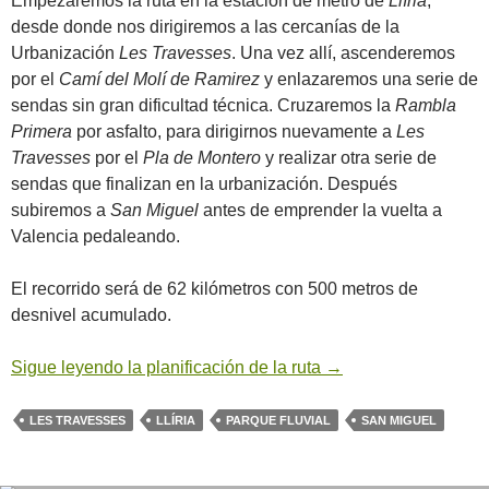
Empezaremos la ruta en la estación de metro de
Llíria
,
desde donde nos dirigiremos a las cercanías de la
Urbanización
Les Travesses
. Una vez allí, ascenderemos
por el
Camí del Molí de Ramirez
y enlazaremos una serie de
sendas sin gran dificultad técnica. Cruzaremos la
Rambla
Primera
por asfalto, para dirigirnos nuevamente a
Les
Travesses
por el
Pla de Montero
y realizar otra serie de
sendas que finalizan en la urbanización. Después
subiremos a
San Miguel
antes de emprender la vuelta a
Valencia pedaleando.
El recorrido será de 62 kilómetros con 500 metros de
desnivel acumulado.
Sigue leyendo la planificación de la ruta
→
LES TRAVESSES
LLÍRIA
PARQUE FLUVIAL
SAN MIGUEL