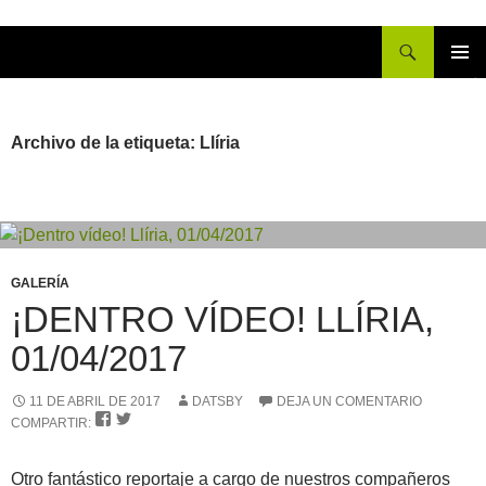
Buscar
IR
MENÚ
AL
PRINCI
CONTENIDO
Archivo de la etiqueta: Llíria
GALERÍA
¡DENTRO VÍDEO! LLÍRIA,
01/04/2017
11 DE ABRIL DE 2017
DATSBY
DEJA UN COMENTARIO


COMPARTIR:
Otro fantástico reportaje a cargo de nuestros compañeros