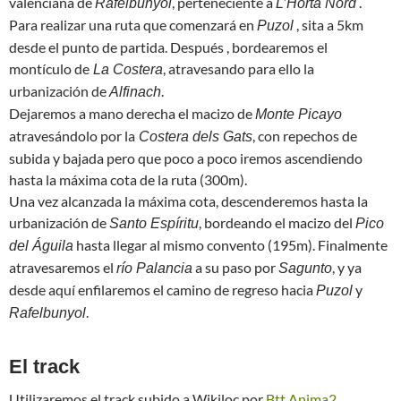
valenciana de
, perteneciente a
.
Rafelbunyol
L’Horta Nord
Para realizar una ruta que comenzará en
, sita a 5km
Puzol
desde el punto de partida. Después , bordearemos el
montículo de
, atravesando para ello la
La Costera
urbanización de
.
Alfinach
Dejaremos a mano derecha el macizo de
Monte Picayo
atravesándolo por la
, con repechos de
Costera dels Gats
subida y bajada pero que poco a poco iremos ascendiendo
hasta la máxima cota de la ruta (300m).
Una vez alcanzada la máxima cota, descenderemos hasta la
urbanización de
, bordeando el macizo del
Santo Espíritu
Pico
hasta llegar al mismo convento (195m). Finalmente
del Águila
atravesaremos el
a su paso por
, y ya
río Palancia
Sagunto
desde aquí enfilaremos el camino de regreso hacia
y
Puzol
.
Rafelbunyol
El track
Utilizaremos el track subido a Wikiloc por
Btt Anima2
.