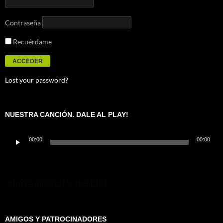
Contraseña
Recuérdame
Lost your password?
NUESTRA CANCIÓN. DALE AL PLAY!
Reproductor
00:00
00:00
de
audio
Visita nuestra tienda!
AMIGOS Y PATROCINADORES