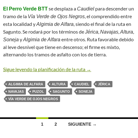
se desplaza a
para descender un
El Perro Verde BTT
Caudiel
tramo de la
, el comprendido entre
Vía Verde de Ojos Negros
esta localidad y
, siendo el final de la ruta en
Algimia de Alfara
Sagunto. Se rodará por los términos de
,
,
,
Jérica
Navajas
Altura
y
entre otros. Ruta favorable debido
Soneja
Algimia de Alfara
al leve desnivel que tiene en descenso; el firme es mixto,
alternando los tramos de asfalto con los de tierra.
Sigue leyendo la planificación de la ruta
→
ALGIMIA DE ALFARA
ALTURA
CAUDIEL
JÉRICA
NAVAJAS
PUZOL
SAGUNTO
SONEJA
VÍA VERDE DE OJOS NEGROS
Ir
1
2
SIGUIENTE →
a