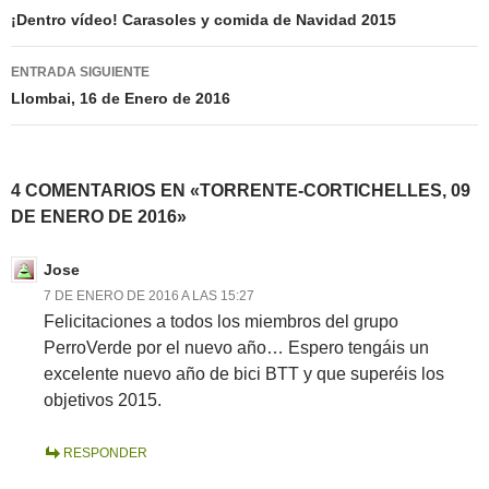
de
¡Dentro vídeo! Carasoles y comida de Navidad 2015
entradas
ENTRADA SIGUIENTE
Llombai, 16 de Enero de 2016
4 COMENTARIOS EN «TORRENTE-CORTICHELLES, 09
DE ENERO DE 2016»
Jose
7 DE ENERO DE 2016 A LAS 15:27
Felicitaciones a todos los miembros del grupo
PerroVerde por el nuevo año… Espero tengáis un
excelente nuevo año de bici BTT y que superéis los
objetivos 2015.
RESPONDER