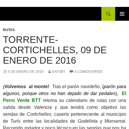
Buscar
IR
MENÚ
AL
PRINCI
RUTAS
CONTENIDO
TORRENTE-
CORTICHELLES, 09 DE
ENERO DE 2016
4 DE ENERO DE 2016
DATSBY
4 COMENTARIOS
¡Volvemos al monte!
Tras el parón navideño,
(
parón para
algunos, porque otros no han dejado de dar pedales
)
,
El
Perro Verde BTT
retoma su calendario de rutas con una
salida desde
Valencia
y que tendrá como objetivo las
sendas de
Cortichelles
, caserío perteneciente al municipio
de
Turís
entre las localidades de
Godelleta
y
Monserrat
.
Recorrido rodador y poco técnico en las sendas que nos ha