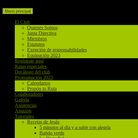
Buscar
Ir
Menú principal
al
contenido
El Club
Quienes Somos
Junta Directiva
Miembros
Estatutos
Exención de responsabilidades
Equipación 2023
Regístrate aquí
Rutas especiales
Decálogo del club
Programación 2023
Calendarios
Propón tu Ruta
Colaboradores
Galería
Asistencias
Amazon
Tutoriales
Recetas de Jesús
5 minutos al día y a subir con alegría
Batido verde