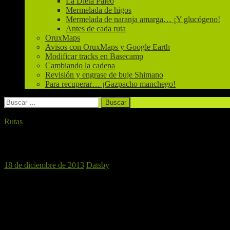
La Dieta Paleo
Mermelada de higos
Mermelada de naranja amarga… ¡Y glucógeno!
Antes de cada ruta
OruxMaps
Avisos con OruxMaps y Google Earth
Modificar tracks en Basecamp
Cambiando la cadena
Revisión y engrase de buje Shimano
Para recuperar… ¡Gazpacho manchego!
Buscar:
Rutas
Vallesa, 21 de diciembre de 2013
18 de diciembre de 2013
Datsby
Después de la magnífica ruta por tierras de Castellón del pasado sába
kilómetros de Valencia. Parte del mismo discurrirá por el
Parque Fluvi
pero ya con la vista puesta en la comida con la que celebraremos la ll
Punto de partida y hora