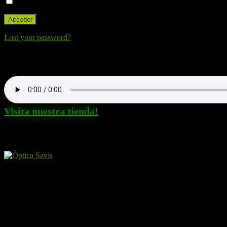
Recuérdame
Lost your password?
Nuestra canción. Dale al Play!
Visita nuestra tienda!
Amigos y patrocinadores