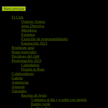
Buscar
Ir
Menú principal
al
contenido
El Club
Quienes Somos
Junta Directiva
Miembros
Estatutos
Exención de responsabilidades
Equipación 2023
Regístrate aquí
Rutas especiales
Decálogo del club
Programación 2023
Calendarios
Propón tu Ruta
Colaboradores
Galería
Asistencias
Amazon
Tutoriales
Recetas de Jesús
5 minutos al día y a subir con alegría
Batido verde