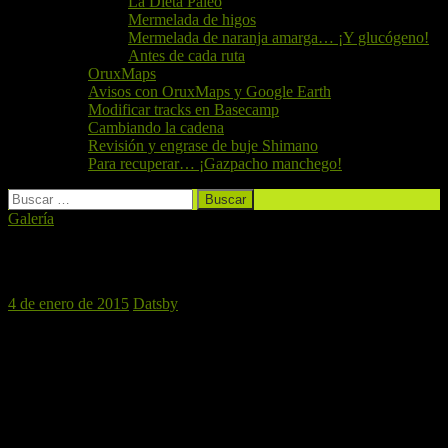
La Dieta Paleo
Mermelada de higos
Mermelada de naranja amarga… ¡Y glucógeno!
Antes de cada ruta
OruxMaps
Avisos con OruxMaps y Google Earth
Modificar tracks en Basecamp
Cambiando la cadena
Revisión y engrase de buje Shimano
Para recuperar… ¡Gazpacho manchego!
Buscar:
Galería
¡Dale al play! Alborache
4 de enero de 2015
Datsby