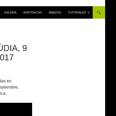
GALERÍA
ASISTENCIAS
AMAZON
TUTORIALES
ÚDIA, 9
017
ndas en
eptiembre,
ica.