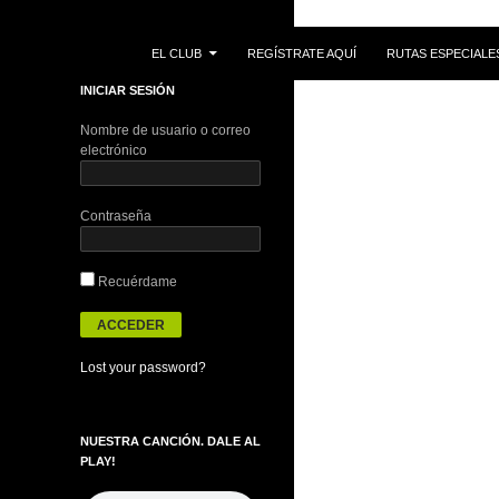
IR AL CONTENIDO
Buscar
EL CLUB
REGÍSTRATE AQUÍ
RUTAS ESPECIALE
INICIAR SESIÓN
Nombre de usuario o correo
electrónico
Contraseña
Recuérdame
Lost your password?
NUESTRA CANCIÓN. DALE AL
PLAY!