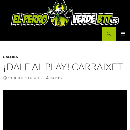
Buscar
IR
MENÚ
AL
PRINCI
CONTENIDO
GALERÍA
¡DALE AL PLAY! CARRAIXET
13 DE JULIO DE 2013
DATSBY