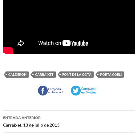
CALDERON
CARRAIXET
FONT DE LA GOTA
PORTA COELI
Navegación
ENTRADA ANTERIOR
de
Carraixet, 13 de julio de 2013
entradas