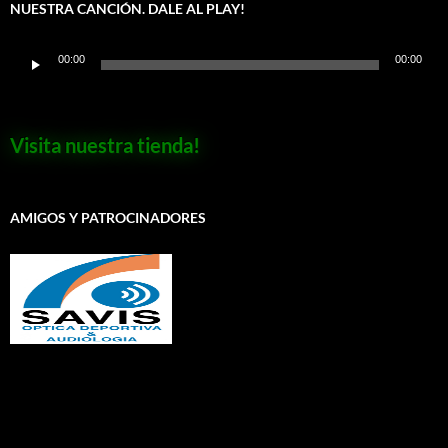
NUESTRA CANCIÓN. DALE AL PLAY!
Reproductor
00:00
00:00
de
audio
Visita nuestra tienda!
AMIGOS Y PATROCINADORES