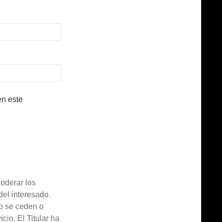
en este
derar los
el interesado.
 se ceden o
cio. El Titular ha