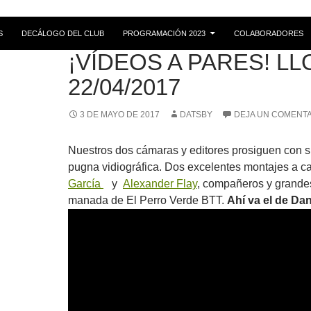
S
DECÁLOGO DEL CLUB
PROGRAMACIÓN 2023
COLABORADORES
GALERÍA
¡VÍDEOS A PARES! LL
22/04/2017
3 DE MAYO DE 2017
DATSBY
DEJA UN COMENT
Nuestros dos cámaras y editores prosiguen con su
pugna vidiográfica. Dos excelentes montajes a 
García
y
Alexander Flay
, compañeros y grandes
manada de El Perro Verde BTT.
Ahí va el de Dan