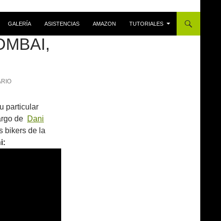
GALERÍA
ASISTENCIAS
AMAZON
TUTORIALES
OMBAI,
ARIO
 particular
cargo de
Dani
 bikers de la
i: