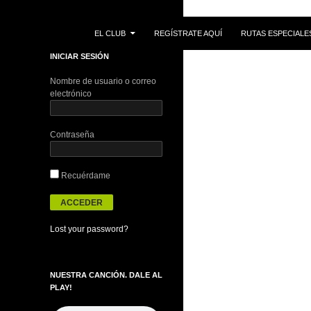
IR AL CONTENIDO
Buscar
EL CLUB
REGÍSTRATE AQUÍ
RUTAS ESPECIALE
INICIAR SESIÓN
Nombre de usuario o correo
electrónico
Contraseña
Recuérdame
Lost your password?
NUESTRA CANCIÓN. DALE AL
PLAY!