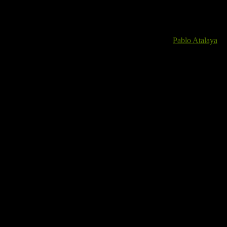
Será un recorrido total de 42 Kms. con 800 metros de desnivel.
El Track
Utilizaremos el track subido por nuestro compañero
Pablo Atalaya
a 