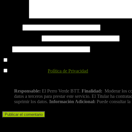
Comentario
*
Nombre
*
Correo electrónico
*
Web
Guarda mi nombre, correo electrónico y web en este navegador p
He leído y acepto la
Política de Privacidad
.
Información básica sobre protección de datos
Responsable:
El Perro Verde BTT.
Finalidad:
Moderar los co
datos a terceros para prestar este servicio. El Titular ha cont
suprimir los datos.
Información Adicional:
Puede consultar la 
Iniciar sesión