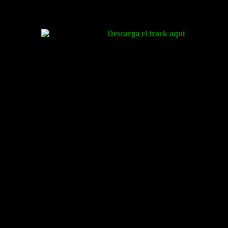
Altimetría
Descarga el track aquí
*Punto de p
Quedaremos en la estación del Norte de Valencia a las 7:10, des