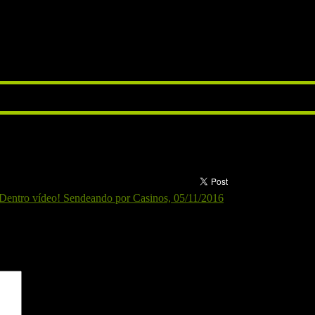
da alrededor de las 10:00/10:30
n la estación de Xàtiva entre las 12:30 y las 12:45, o bien iniciar la 
a 12 de noviembre de 2016 porque ya ha pasado.
Dentro vídeo! Sendeando por Casinos, 05/11/2016
gatorios están marcados con
*