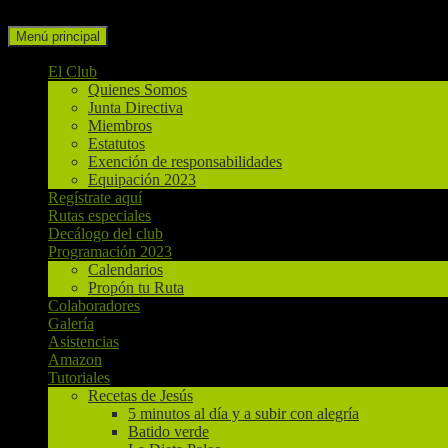
Buscar
Ir
Menú principal
al
contenido
El Club
Quienes Somos
Junta Directiva
Miembros
Estatutos
Exención de responsabilidades
Equipación 2023
Regístrate aquí
Rutas especiales
Decálogo del club
Programación 2023
Calendarios
Propón tu Ruta
Colaboradores
Galería
Asistencias
Amazon
Tutoriales
Recetas de Jesús
5 minutos al día y a subir con alegría
Batido verde