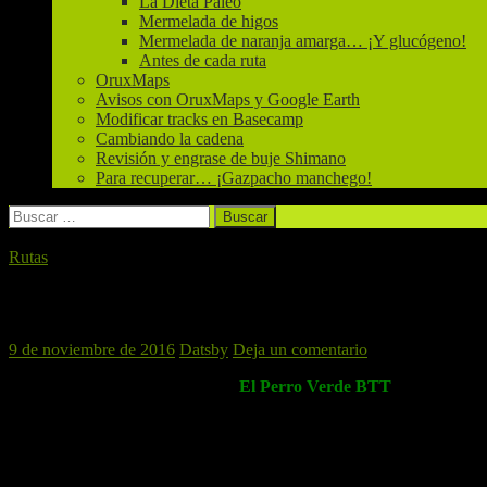
La Dieta Paleo
Mermelada de higos
Mermelada de naranja amarga… ¡Y glucógeno!
Antes de cada ruta
OruxMaps
Avisos con OruxMaps y Google Earth
Modificar tracks en Basecamp
Cambiando la cadena
Revisión y engrase de buje Shimano
Para recuperar… ¡Gazpacho manchego!
Buscar:
Rutas
Xàtiva, 12 de Noviembre de 2016
9 de noviembre de 2016
Datsby
Deja un comentario
El próximo sábado la manda de
El Perro Verde BTT
volverá a
X
la zona y creador del track que seguiremos
.
La ruta tendrá inicio y final en esta preciosa ciudad de
La Costera
,
Negra.