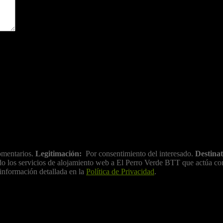
ara la próxima vez que comente.
mentarios.
Legitimación:
Por consentimiento del interesado.
Destinat
ratado los servicios de alojamiento web a El Perro Verde BTT que actúa 
información detallada en la
Política de Privacidad
.